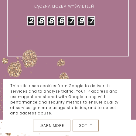
ŁĄCZNA LICZBA WYŚWIETLEŃ
2
8
8
6
7
9
7
KONTAKT/WSPÓŁPRACA
O MNIE
This site uses cookies from Google to deliver its
services and to analyze traffic. Your IP address and
user-agent are shared with Google along with
performance and security metrics to ensure quality
COPYRIGHT ©
WSZYSTKIE MOJE BZIKI
of service, generate usage statistics, and to detect
BLOG DESIGN:
KAROGRAFIA.PL
and address abuse.
LEARN MORE
GOT IT