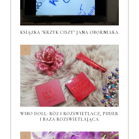
KSIĄŻKA "KRZYK CISZY" JANA OBORNIAKA
WIBO DOLL: RÓŻ I ROZŚWIETLACZ, PUDER
I BAZA ROZŚWIETLAJĄCA