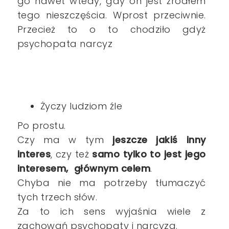
go nawet wtedy, gdy on jest źródłem
tego nieszczęścia. Wprost przeciwnie.
Przecież to o to chodziło gdyż
psychopata narcyz
Życzy ludziom źle
Po prostu.
Czy ma w tym
jeszcze jakiś inny
interes
, czy też
samo tylko to jest jego
interesem, głównym celem
.
Chyba nie ma potrzeby tłumaczyć
tych trzech słów.
Za to ich sens wyjaśnia wiele z
zachowań psychopaty i narcyza.