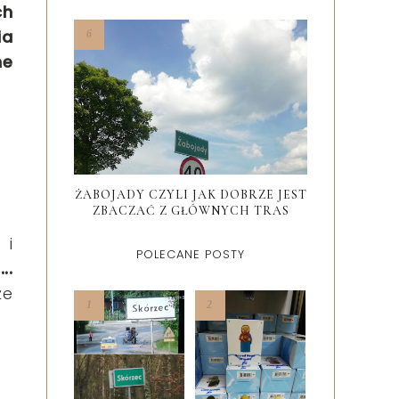
ch
ia
ne
ŻABOJADY CZYLI JAK DOBRZE JEST
ZBACZAĆ Z GŁÓWNYCH TRAS
 i
POLECANE POSTY
..
że