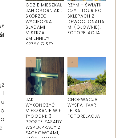
GDZIE MIESZKAŁ
RZYM - ŚWIĄTKI
JAN OBORNIAK :
CZYLI TOUR PO
SKÓRZEC -
SKLEPACH Z
WYCIECZKA
DEWOCJONALIA
oś
ŚLADAMI
MI (GŁÓWNIE).
MISTRZA.
FOTORELACJA
śl
ZMIENNICY
KRZYK CISZY
ąż
 I
JAK
CHORWACJA:
mu
WYKOŃCZYĆ
WYSPA HVAR -
to
MIESZKANIE W 6
JELSA.
TYGODNI: 3
FOTORELACJA
to
PROSTE ZASADY
.
WSPÓŁPRACY Z
FACHOWCAMI,