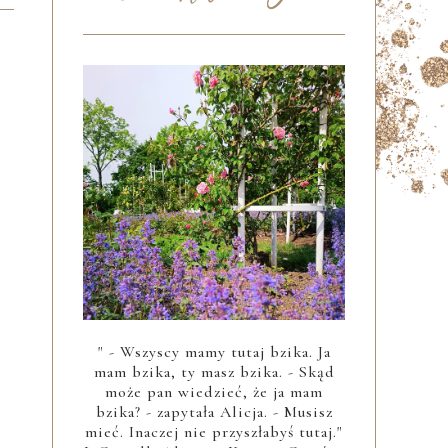
" - Wszyscy mamy tutaj bzika. Ja
mam bzika, ty masz bzika. - Skąd
może pan wiedzieć, że ja mam
bzika? - zapytała Alicja. - Musisz
mieć. Inaczej nie przyszłabyś tutaj."