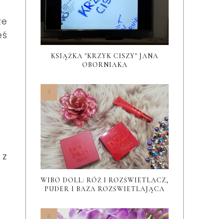
ze
eś
KSIĄŻKA "KRZYK CISZY" JANA
OBORNIAKA
 z
WIBO DOLL: RÓŻ I ROZŚWIETLACZ,
PUDER I BAZA ROZŚWIETLAJĄCA