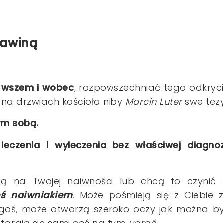
nawiną
 wszem i wobec
,
rozpowszechniać tego odkryc
 na drzwiach kościoła niby
Marcin Luter
swe tezy
ym sobą.
eczenia i wyleczenia bez właściwej diagno
stają na Twojej naiwności lub chcą to czynić
ś naiwniakiem
. Może pośmieją się z Ciebie 
ogoś, może otworzą szeroko oczy jak można b
ostarają się sami coś na tym
ugrać
.