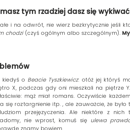
j masz tym rzadziej dasz się wykiwać
iałe i na odwrót, nie wierz bezkrytycznie jeśli kt
ym chodzi
(czyś ogólnym albo szczególnym).
My
oblemów
m kiedyś o
Beacie Tyszkiewicz
: otóż jej któryś m
ętro X, podczas gdy oni mieszkali na piętrze Y.
właściwie: mąż miał romans. Oczywiście każde
 się roztargnienie itp. , ale zauważcie, że było 
ludziom przejęzyczenia. Ale niektóre z nich 
adomy, nie wprost, komuś się
ulewa prawda
 tę prawdę znamy bowiem