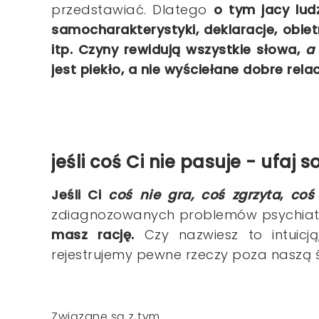
przedstawiać. Dlatego
o tym jacy ludz
samocharakterystyki, deklaracje, obiet
itp. Czyny rewidują wszystkie słowa,
a
jest piekło, a nie wyściełane dobre relac
jeśli coś Ci nie pasuje - ufaj s
Jeśli Ci
coś nie gra, coś zgrzyta
,
coś
zdiagnozowanych problemów psychiatr
masz rację.
Czy nazwiesz to intuicj
rejestrujemy pewne rzeczy poza naszą
Związane są z tym