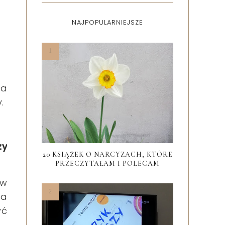
NAJPOPULARNIEJSZE
ia
.
zy
20 KSIĄŻEK O NARCYZACH, KTÓRE
PRZECZYTAŁAM I POLECAM
 w
za
yć