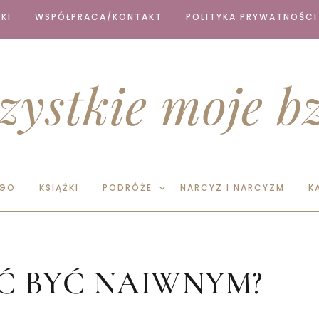
KI
WSPÓŁPRACA/KONTAKT
POLITYKA PRYWATNOŚCI
zystkie moje bz
EGO
KSIĄŻKI
PODRÓŻE
NARCYZ I NARCYZM
K
Ć BYĆ NAIWNYM?