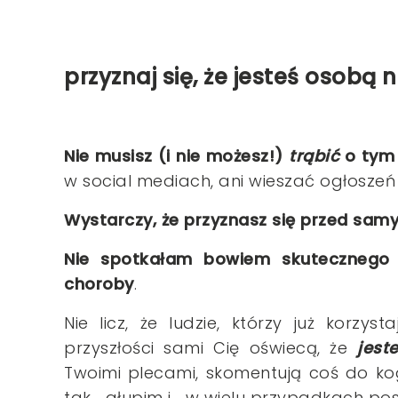
przyznaj się, że jesteś osobą 
Nie musisz (i nie możesz!)
trąbić
o tym
w social mediach, ani wieszać ogłoszeń
Wystarczy, że przyznasz się przed sam
Nie spotkałam bowiem skutecznego l
choroby
.
Nie licz, że ludzie, którzy już korzy
przyszłości sami Cię oświecą, że
jeste
Twoimi plecami, skomentują coś do k
tak... głupim i... w wielu przypadkach p