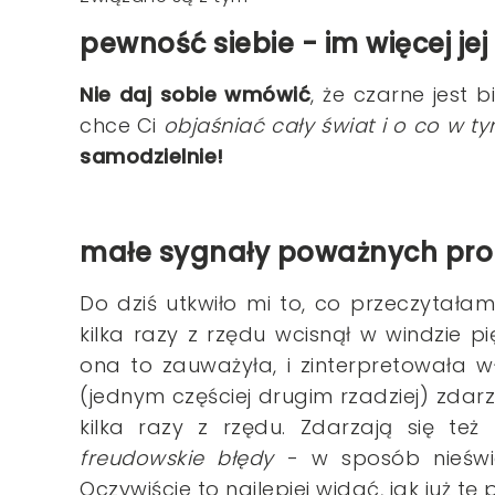
pewność siebie - im więcej je
Nie daj sobie wmówić
, że czarne jest b
chce Ci
objaśniać cały świat i o co w t
samodzielnie!
małe sygnały poważnych pr
Do dziś utkwiło mi to, co przeczytała
kilka razy z rzędu wcisnął w windzie pi
ona to zauważyła, i zinterpretowała 
(jednym częściej drugim rzadziej) zdarza
kilka razy z rzędu. Zdarzają się też 
freudowskie błędy
- w sposób nieświ
Oczywiście to najlepiej widać, jak już