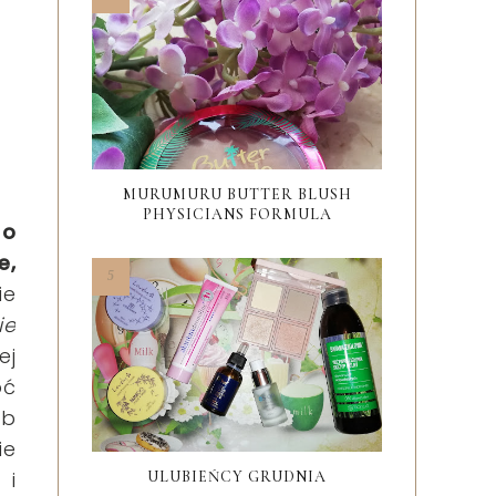
MURUMURU BUTTER BLUSH
PHYSICIANS FORMULA
 o
e,
ie
ie
ej
oć
ub
ie
 i
ULUBIEŃCY GRUDNIA