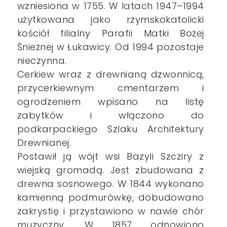
wzniesiona w 1755. W latach 1947–1994
użytkowana jako rzymskokatolicki
kościół filialny Parafii Matki Bożej
Śnieżnej w Łukawicy. Od 1994 pozostaje
nieczynna.
Cerkiew wraz z drewnianą dzwonnicą,
przycerkiewnym cmentarzem i
ogrodzeniem wpisano na listę
zabytków i włączono do
podkarpackiego Szlaku Architektury
Drewnianej.
Postawił ją wójt wsi Bazyli Szcziry z
wiejską gromadą. Jest zbudowana z
drewna sosnowego. W 1844 wykonano
kamienną podmurówkę, dobudowano
zakrystię i przystawiono w nawie chór
muzyczny. W 1857 odnowiono