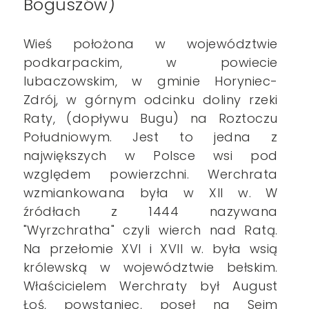
Boguszów)
Wieś położona w województwie
podkarpackim, w powiecie
lubaczowskim, w gminie Horyniec-
Zdrój, w górnym odcinku doliny rzeki
Raty, (dopływu Bugu) na Roztoczu
Południowym. Jest to jedna z
największych w Polsce wsi pod
względem powierzchni. Werchrata
wzmiankowana była w XII w. W
źródłach z 1444 nazywana
"Wyrzchratha" czyli wierch nad Ratą.
Na przełomie XVI i XVII w. była wsią
królewską w województwie bełskim.
Właścicielem Werchraty był August
Łoś, powstaniec, poseł na Sejm