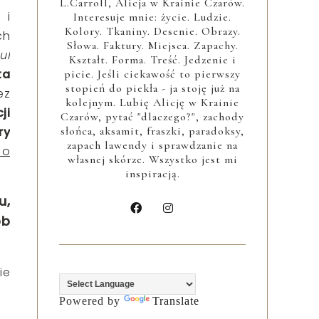
L.Carroll, Alicja w Krainie Czarów.
 i
Interesuje mnie: życie. Ludzie.
Kolory. Tkaniny. Desenie. Obrazy.
ch
Słowa. Faktury. Miejsca. Zapachy.
ul
Kształt. Forma. Treść. Jedzenie i
ta
picie. Jeśli ciekawość to pierwszy
stopień do piekła - ja stoję już na
ez
kolejnym. Lubię Alicję w Krainie
ji
Czarów, pytać "dlaczego?", zachody
słońca, aksamit, fraszki, paradoksy,
ry
zapach lawendy i sprawdzanie na
 o
własnej skórze. Wszystko jest mi
inspiracją.
u,
ób
ie
Powered by
Translate