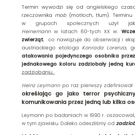
Termin wywodzi się od
angielskiego
czas
rzeczownika
mob
(motłoch, tłum).
Terminu 
w
grupach społecznych
użył ja
Heinemann
w latach 60-tych XX w.
Wcze
zwierząt
, co nawiązuje do obserwacji i ek
austriackiego etologa
Konrada Lorenza
, g
atakowania pojedynczego osobnika przez 
jednakowego koloru zadziobały jedną kur
zadziobaniu.
Heinz
Leymann
po raz pierwszy zdefiniował
określając go jako terror psychicz
komunikowania przez jedną lub kilka o
Leymann po badaniach w 1990 r. oszacował,
w tym zjawisku. Daleko odeszliśmy od
zadzio