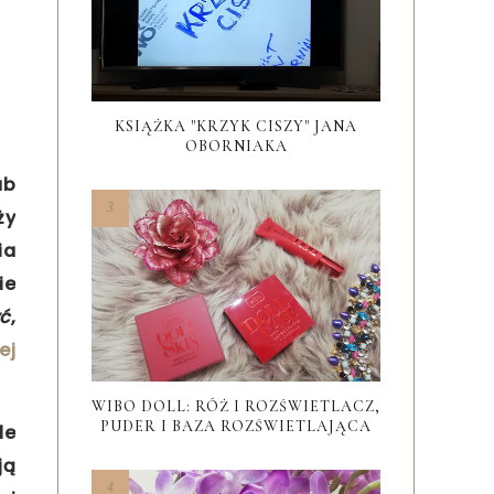
KSIĄŻKA "KRZYK CISZY" JANA
OBORNIAKA
ub
ży
ia
ie
ć
,
ej
WIBO DOLL: RÓŻ I ROZŚWIETLACZ,
PUDER I BAZA ROZŚWIETLAJĄCA
le
ją