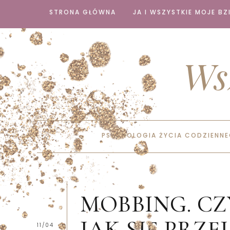
STRONA GŁÓWNA
JA I WSZYSTKIE MOJE BZI
Ws
PSYCHOLOGIA ŻYCIA CODZIENN
MOBBING. CZ
JAK SIĘ PRZE
11/04