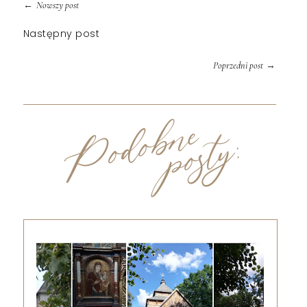
←
Nowszy post
Następny post
→
Poprzedni post