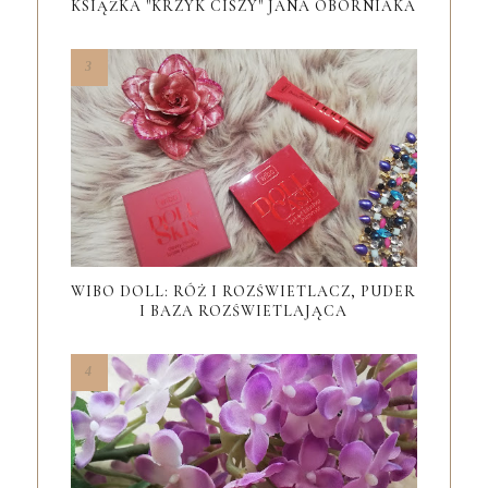
KSIĄŻKA "KRZYK CISZY" JANA OBORNIAKA
WIBO DOLL: RÓŻ I ROZŚWIETLACZ, PUDER
I BAZA ROZŚWIETLAJĄCA