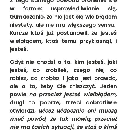
Z tego samego powodu bronienie się
w formie: usprawiedliwianie się,
tłumaczenie, że nie jest się wielbłądem
niestety, ale nie ma większego sensu.
Kurcze ktoś już postanowił, że jesteś
wielbłądem, ktoś temu przyklasnął, i
jesteś.
Gdyż
nie chodzi o to, kim jesteś, jaki
jesteś, co zrobiłeś, czego nie, co
robisz, co zrobisz i jaka jest prawda,
ale o to, żeby Cię zniszczyć.
Jeden
powie
no przecież jesteś wielbłądem
,
drugi to poprze, trzeci dobrotliwie
stwierdzi,
wiesz widocznie oni muszą
mieć powód, że tak mówią, przecież
nie ma takich sytuacji, że ktoś o kimś