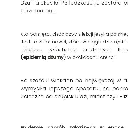
Dżuma skosiła 1/3 ludzkości, a została pr
Także ten tego.
Kto pamięta, chociażby z lekcji języka polskie
Jest to zbiór
nowel
, które w ciągu dziesięciu 
dziesięciu szlachetnie urodzonych flo
(epidemią
dżumy
)
w okolicach
Florencji
.
Po sześciu wiekach od największej w dz
wymyśliła lepszego sposobu na ochro
ucieczka od skupisk ludzi, miast czyli - iz
Epidemie chorób zakaźnych w epoce