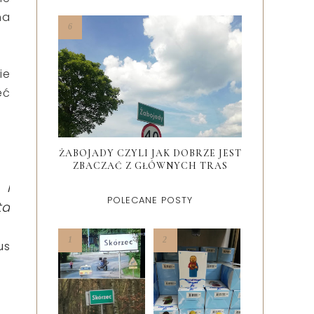
na
ie
eć
ŻABOJADY CZYLI JAK DOBRZE JEST
ZBACZAĆ Z GŁÓWNYCH TRAS
 I
POLECANE POSTY
ta
us