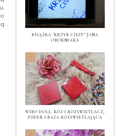
u.
ło
są
KSIĄŻKA "KRZYK CISZY" JANA
OBORNIAKA
WIBO DOLL: RÓŻ I ROZŚWIETLACZ,
PUDER I BAZA ROZŚWIETLAJĄCA