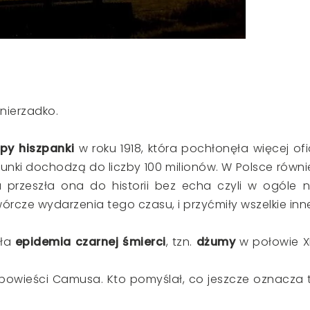
nierzadko.
ypy hiszpanki
w roku 1918, która pochłonęła więcej ofi
acunki dochodzą do liczby 100 milionów. W Polsce równi
u przeszła ona do historii bez echa czyli w ogóle n
órcze wydarzenia tego czasu, i przyćmiły wszelkie inn
yła
epidemia czarnej śmierci
, tzn.
dżumy
w połowie X
powieści Camusa. Kto pomyślał, co jeszcze oznacza 