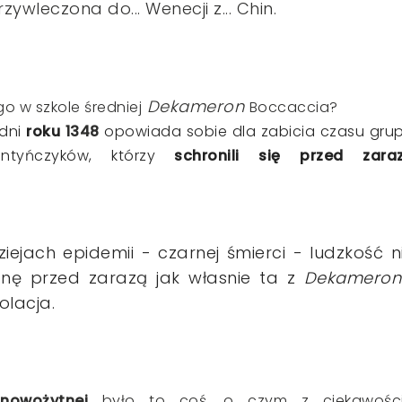
zywleczona do... Wenecji z... Chin.
Dekameron
go w szkole średniej
Boccaccia?
dni
roku
1348
opowiada sobie dla zabicia czasu gru
rentyńczyków, którzy
schronili się przed
zara
iejach epidemii - czarnej śmierci - ludzkość n
nę przed zarazą jak własnie ta z
Dekameron
olacja.
 nowożytnej
było to coś, o czym z ciekawośc