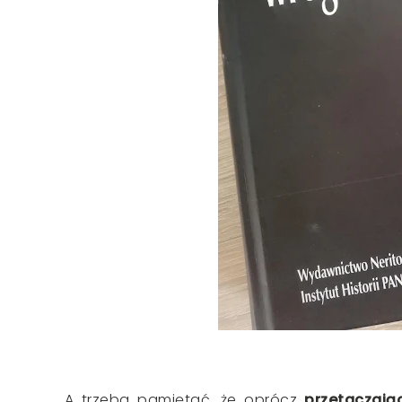
A trzeba pamiętać, że oprócz
przetaczając