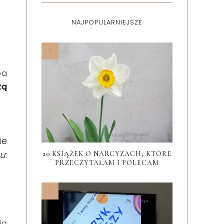
NAJPOPULARNIEJSZE
pa
zą
ie
u
:
20 KSIĄŻEK O NARCYZACH, KTÓRE
PRZECZYTAŁAM I POLECAM
ią