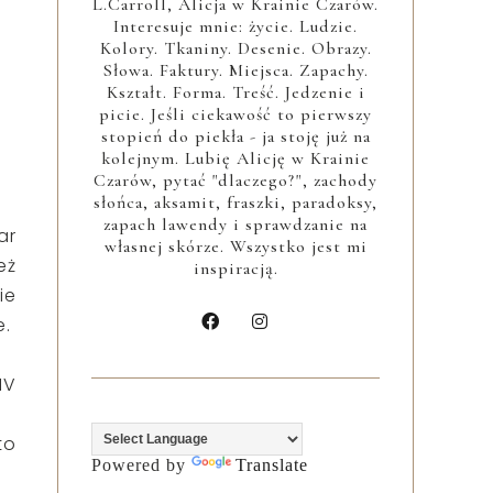
L.Carroll, Alicja w Krainie Czarów.
Interesuje mnie: życie. Ludzie.
Kolory. Tkaniny. Desenie. Obrazy.
Słowa. Faktury. Miejsca. Zapachy.
Kształt. Forma. Treść. Jedzenie i
picie. Jeśli ciekawość to pierwszy
stopień do piekła - ja stoję już na
kolejnym. Lubię Alicję w Krainie
Czarów, pytać "dlaczego?", zachody
słońca, aksamit, fraszki, paradoksy,
zapach lawendy i sprawdzanie na
ar
własnej skórze. Wszystko jest mi
eż
inspiracją.
ie
e.
IV
to
Powered by
Translate