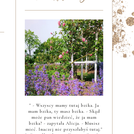
" - Wszyscy mamy tutaj bzika. Ja
mam bzika, ty masz bzika. - Skąd
może pan wiedzieć, że ja mam
bzika? - zapytała Alicja. - Musisz
mieć. Inaczej nie przyszłabyś tutaj."