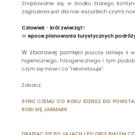
Znajdowanie się, w środku Starego Kontyne
zagrożenia jest dla nas wszystkich czymś now
Człowiek
-
król zwierząt
?
W
epoce planowania turystycznych podróży
W zbiorowej pamięci
jeszcze istnieje II
higienicznego, fotogenicznego i tym podob
czym się mówi i co "rekonstruuje".
Zobacz:
SYNU CZEMU CO ROKU IDZIESZ DO POWSTAN
ROBI SIĘ JARMARK
DRAPIĄC SIĘ PO JAJACH I PO ORLE BIAŁYM C