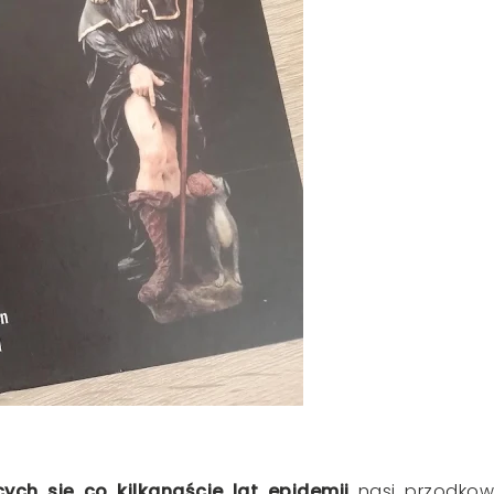
ych się co kilkanaście lat epidemii
nasi przodkow