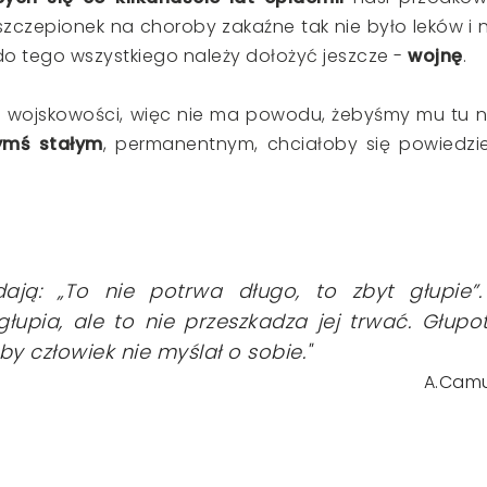
ło szczepionek na choroby zakaźne tak nie było leków i 
 do tego wszystkiego należy dołożyć jeszcze -
wojnę
.
ią wojskowości, więc nie ma powodu, żebyśmy mu tu n
zymś stałym
, permanentnym, chciałoby się powiedzi
ają: „To nie potrwa długo, to zbyt głupie”.
łupia, ale to nie przeszkadza jej trwać. Głupo
y człowiek nie myślał o sobie."
A.Cam