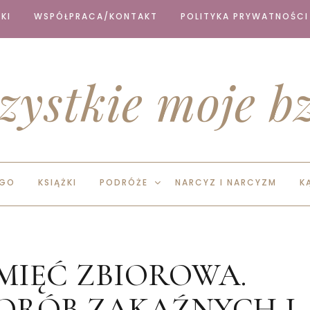
KI
WSPÓŁPRACA/KONTAKT
POLITYKA PRYWATNOŚCI
zystkie moje bz
EGO
KSIĄŻKI
PODRÓŻE
NARCYZ I NARCYZM
K
MIĘĆ ZBIOROWA.
HORÓB ZAKAŹNYCH I