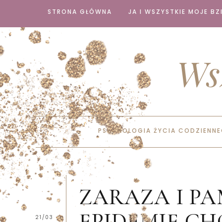
STRONA GŁÓWNA
JA I WSZYSTKIE MOJE BZI
Ws
PSYCHOLOGIA ŻYCIA CODZIENN
ZARAZA I PA
EPIDEMIE C
21/03