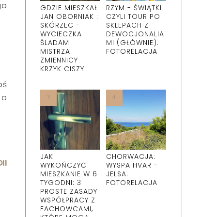
go
GDZIE MIESZKAŁ
RZYM - ŚWIĄTKI
JAN OBORNIAK :
CZYLI TOUR PO
SKÓRZEC -
SKLEPACH Z
WYCIECZKA
DEWOCJONALIA
ŚLADAMI
MI (GŁÓWNIE).
MISTRZA.
FOTORELACJA
ZMIENNICY
KRZYK CISZY
oś
 o
JAK
CHORWACJA:
II
WYKOŃCZYĆ
WYSPA HVAR -
MIESZKANIE W 6
JELSA.
TYGODNI: 3
FOTORELACJA
PROSTE ZASADY
WSPÓŁPRACY Z
FACHOWCAMI,