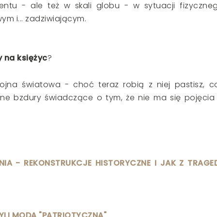
ntu - ale też w skali globu - w sytuacji fizyczne
ym i... zadziwiającym.
 na księżyc
?
 wojna światowa - choć teraz robią z niej pastisz, c
ne bzdury świadczące o tym, że nie ma się pojęcia
IA - REKONSTRUKCJE HISTORYCZNE I JAK Z TRAGED
ZYLI MODA "PATRIOTYCZNA"