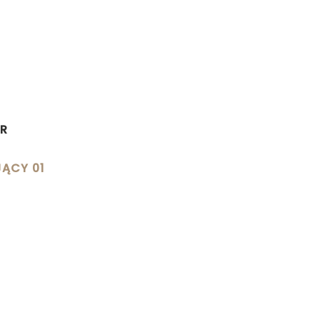
ER
JĄCY 01