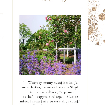
 i
" - Wszyscy mamy tutaj bzika. Ja
mam bzika, ty masz bzika. - Skąd
może pan wiedzieć, że ja mam
bzika? - zapytała Alicja. - Musisz
mieć. Inaczej nie przyszłabyś tutaj."