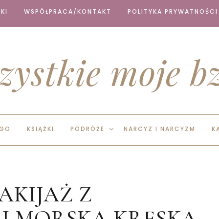
KI
WSPÓŁPRACA/KONTAKT
POLITYKA PRYWATNOŚCI
zystkie moje bz
EGO
KSIĄŻKI
PODRÓŻE
NARCYZ I NARCYZM
K
AKIJAŻ Z
I MORSKĄ KRESKĄ