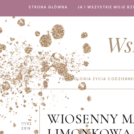
STRONA GŁÓWNA
JA I WSZYSTKIE MOJE BZI
Ws
PSYCHOLOGIA ŻYCIA CODZIENN
WIOSENNY M
17/02
LIMONKOWĄ 
2019