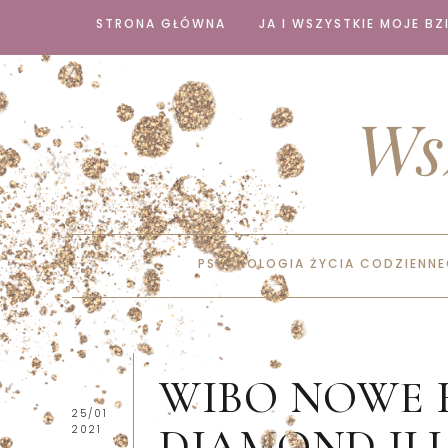
STRONA GŁÓWNA
JA I WSZYSTKIE MOJE BZI
Ws
PSYCHOLOGIA ŻYCIA CODZIENN
WIBO NOWE 
25/01
DIAMOND IL
2021