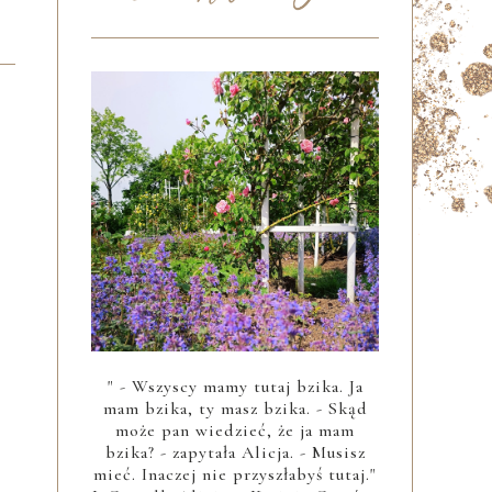
" - Wszyscy mamy tutaj bzika. Ja
mam bzika, ty masz bzika. - Skąd
może pan wiedzieć, że ja mam
bzika? - zapytała Alicja. - Musisz
mieć. Inaczej nie przyszłabyś tutaj."