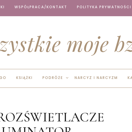
KI
WSPÓŁPRACA/KONTAKT
POLITYKA PRYWATNOŚCI
zystkie moje bz
EGO
KSIĄŻKI
PODRÓŻE
NARCYZ I NARCYZM
K
ROZŚWIETLACZE
LUMINATOR