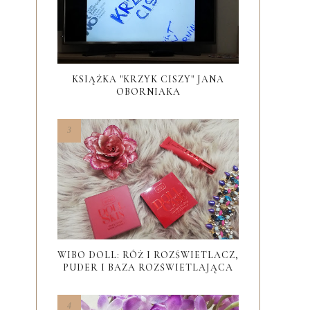
KSIĄŻKA "KRZYK CISZY" JANA
OBORNIAKA
WIBO DOLL: RÓŻ I ROZŚWIETLACZ,
PUDER I BAZA ROZŚWIETLAJĄCA