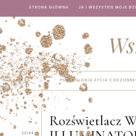
STRONA GŁÓWNA
JA I WSZYSTKIE MOJE BZI
Ws
PSYCHOLOGIA ŻYCIA CODZIENN
Rozświetlacz
ILLUMINATOR i
23/04