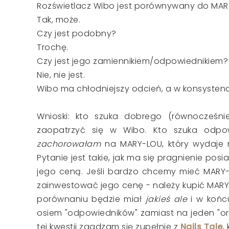
Rozświetlacz Wibo jest porównywany do MA
Tak, może.
Czy jest podobny?
Trochę.
Czy jest jego zamiennikiem/odpowiednikiem?
Nie, nie jest.
Wibo ma chłodniejszy odcień, a w konsystencji
Wnioski: kto szuka dobrego (równocześni
zaopatrzyć się w Wibo. Kto szuka odpowi
zachorowałam
na MARY-LOU, który wydaje 
Pytanie jest takie, jak ma się pragnienie p
jego ceną. Jeśli bardzo chcemy mieć MARY-
zainwestować jego cenę - należy kupić MARY-
porównaniu będzie miał
jakieś ale
i w końc
osiem "odpowiedników" zamiast na jeden "ory
tej kwestii zgadzam się zupełnie z
Nails Tale
,