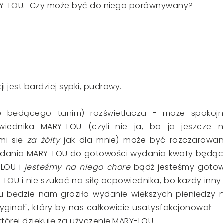
RY-LOU. Czy może być do niego porównywany?
 jest bardziej sypki, pudrowy.
e będącego tanim) rozświetlacza - może spokojn
ednika MARY-LOU (czyli nie ja, bo ja jeszcze n
mi się
za żółty
jak dla mnie) może być rozczarowan
osiadania MARY-LOU do gotowości wydania kwoty będąc
LOU i
jesteśmy na niego chore
bądź jesteśmy goto
LOU i nie szukać na siłę odpowiednika, bo każdy inny
u będzie nam groziło wydanie większych pieniędzy 
ginał", który by nas całkowicie usatysfakcjonował -
 której dziękuję za użyczenie MARY-LOU.