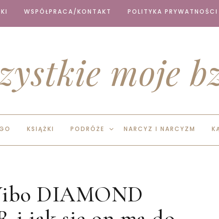
KI
WSPÓŁPRACA/KONTAKT
POLITYKA PRYWATNOŚCI
zystkie moje bz
EGO
KSIĄŻKI
PODRÓŻE
NARCYZ I NARCYZM
K
 Wibo DIAMOND
 jak się on ma do