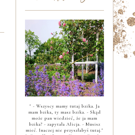
" - Wszyscy mamy tutaj bzika. Ja
mam bzika, ty masz bzika. - Skąd
może pan wiedzieć, że ja mam
bzika? - zapytała Alicja. - Musisz
mieć. Inaczej nie przyszłabyś tutaj."