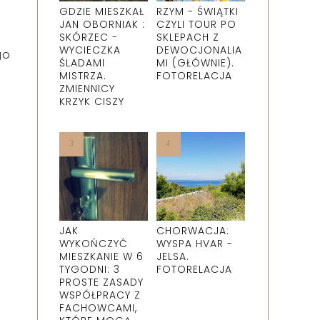
GDZIE MIESZKAŁ
RZYM - ŚWIĄTKI
JAN OBORNIAK :
CZYLI TOUR PO
SKÓRZEC -
SKLEPACH Z
WYCIECZKA
DEWOCJONALIA
go
ŚLADAMI
MI (GŁÓWNIE).
MISTRZA.
FOTORELACJA
ZMIENNICY
KRZYK CISZY
JAK
CHORWACJA:
WYKOŃCZYĆ
WYSPA HVAR -
MIESZKANIE W 6
JELSA.
TYGODNI: 3
FOTORELACJA
PROSTE ZASADY
WSPÓŁPRACY Z
FACHOWCAMI,