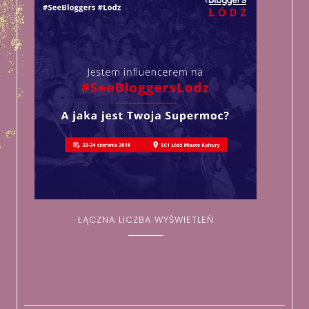
ŁĄCZNA LICZBA WYŚWIETLEŃ