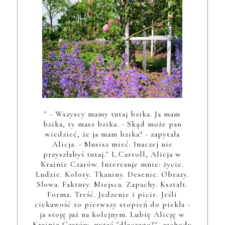
" - Wszyscy mamy tutaj bzika. Ja mam
bzika, ty masz bzika. - Skąd może pan
wiedzieć, że ja mam bzika? - zapytała
Alicja. - Musisz mieć. Inaczej nie
przyszłabyś tutaj." L.Carroll, Alicja w
Krainie Czarów. Interesuje mnie: życie.
Ludzie. Kolory. Tkaniny. Desenie. Obrazy.
Słowa. Faktury. Miejsca. Zapachy. Kształt.
Forma. Treść. Jedzenie i picie. Jeśli
ciekawość to pierwszy stopień do piekła -
ja stoję już na kolejnym. Lubię Alicję w
Krainie Czarów, pytać "dlaczego?", zachody