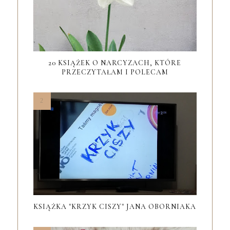
20 KSIĄŻEK O NARCYZACH, KTÓRE
PRZECZYTAŁAM I POLECAM
KSIĄŻKA "KRZYK CISZY" JANA OBORNIAKA