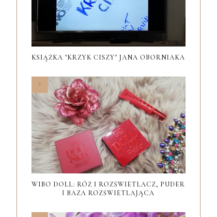
KSIĄŻKA "KRZYK CISZY" JANA OBORNIAKA
WIBO DOLL: RÓŻ I ROZŚWIETLACZ, PUDER
I BAZA ROZŚWIETLAJĄCA