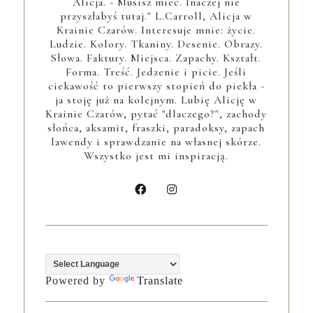
Alicja. - Musisz mieć. Inaczej nie
przyszłabyś tutaj." L.Carroll, Alicja w
Krainie Czarów. Interesuje mnie: życie.
Ludzie. Kolory. Tkaniny. Desenie. Obrazy.
Słowa. Faktury. Miejsca. Zapachy. Kształt.
Forma. Treść. Jedzenie i picie. Jeśli
ciekawość to pierwszy stopień do piekła -
ja stoję już na kolejnym. Lubię Alicję w
Krainie Czarów, pytać "dlaczego?", zachody
słońca, aksamit, fraszki, paradoksy, zapach
lawendy i sprawdzanie na własnej skórze.
Wszystko jest mi inspiracją.
Powered by
Translate