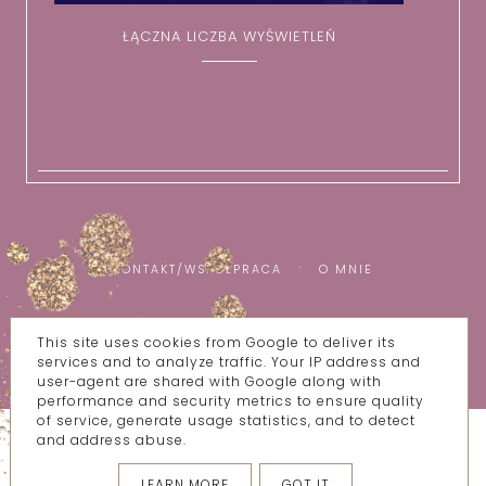
ŁĄCZNA LICZBA WYŚWIETLEŃ
KONTAKT/WSPÓŁPRACA
O MNIE
This site uses cookies from Google to deliver its
COPYRIGHT ©
WSZYSTKIE MOJE BZIKI
services and to analyze traffic. Your IP address and
BLOG DESIGN:
KAROGRAFIA.PL
user-agent are shared with Google along with
performance and security metrics to ensure quality
of service, generate usage statistics, and to detect
and address abuse.
LEARN MORE
GOT IT