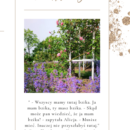
" - Wszyscy mamy tutaj bzika. Ja
mam bzika, ty masz bzika. - Skąd
może pan wiedzieć, że ja mam
bzika? - zapytała Alicja. - Musisz
mieć. Inaczej nie przyszłabyś tutaj."