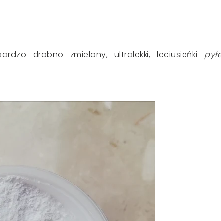
aardzo drobno zmielony, ultralekki, leciusieńki
pył