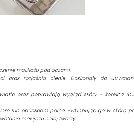
czenie makijażu pod oczami.
ści oraz rozjaśnia cienie. Doskonały do utrwalan
światło oraz poprawiają wygląd skóry - korekta SO
dzlem lub opuszkiem palca –wklepując go w skórę p
walania makijażu całej twarzy.