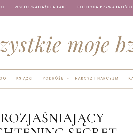
KI
WSPÓŁPRACA/KONTAKT
POLITYKA PRYWATNOŚCI
zystkie moje bz
EGO
KSIĄŻKI
PODRÓŻE
NARCYZ I NARCYZM
K
 ROZJAŚNIAJĄCY
GHTENING SECRET