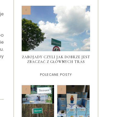
je
po
ie
u.
ny
ŻABOJADY CZYLI JAK DOBRZE JEST
ZBACZAĆ Z GŁÓWNYCH TRAS
POLECANE POSTY