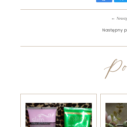
←
Nowszy
Następny p