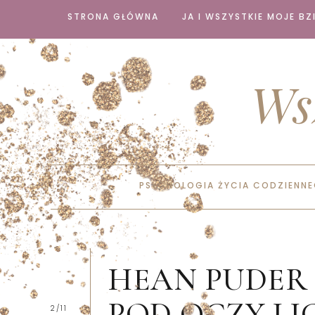
STRONA GŁÓWNA
JA I WSZYSTKIE MOJE BZI
Ws
PSYCHOLOGIA ŻYCIA CODZIENN
HEAN PUDER
POD OCZY LI
2/11