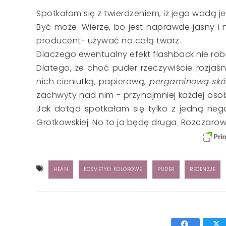
Spotkałam się z twierdzeniem, iż jego wadą je
Być może. Wierzę, bo jest naprawdę jasny i 
producent- używać na całą twarz.
Dlaczego ewentualny efekt flashback nie rob
Dlatego, że choć puder rzeczywiście rozjaś
nich cieniutką, papierową,
pergaminową skó
zachwyty nad nim - przynajmniej każdej osoby
Jak dotąd spotkałam się tylko z jedną nega
Grotkowskiej. No to ja będę druga. Rozczarow
HEAN
KOSMETYKI KOLOROWE
PUDER
RECENZJE