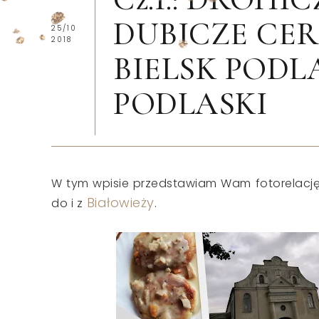
DUBICZE CE
25/10
2018
BIELSK PODL
PODLASKI
W tym wpisie przedstawiam Wam fotorelację
Białowieży
do i z
.