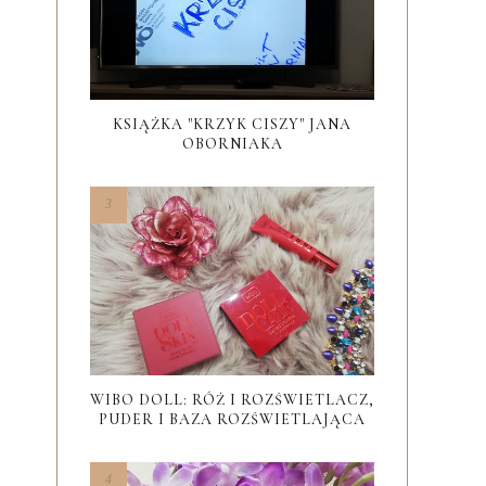
KSIĄŻKA "KRZYK CISZY" JANA
OBORNIAKA
WIBO DOLL: RÓŻ I ROZŚWIETLACZ,
PUDER I BAZA ROZŚWIETLAJĄCA