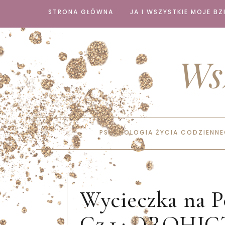
STRONA GŁÓWNA
JA I WSZYSTKIE MOJE BZI
Ws
PSYCHOLOGIA ŻYCIA CODZIENN
Wycieczka na Po
Cz.1.: DROHI