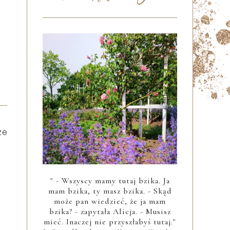
ze
" - Wszyscy mamy tutaj bzika. Ja
mam bzika, ty masz bzika. - Skąd
może pan wiedzieć, że ja mam
bzika? - zapytała Alicja. - Musisz
mieć. Inaczej nie przyszłabyś tutaj."