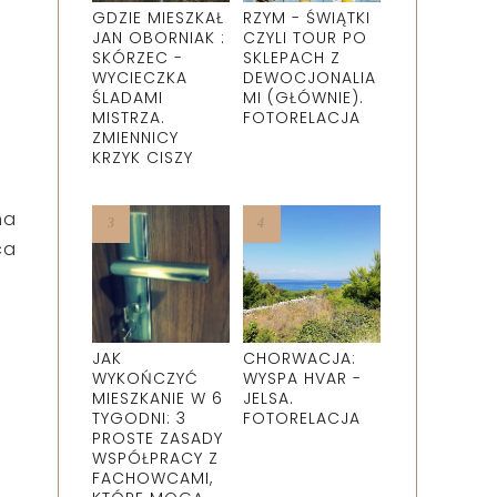
GDZIE MIESZKAŁ
RZYM - ŚWIĄTKI
JAN OBORNIAK :
CZYLI TOUR PO
SKÓRZEC -
SKLEPACH Z
WYCIECZKA
DEWOCJONALIA
ŚLADAMI
MI (GŁÓWNIE).
MISTRZA.
FOTORELACJA
ZMIENNICY
KRZYK CISZY
na
ca
JAK
CHORWACJA:
WYKOŃCZYĆ
WYSPA HVAR -
MIESZKANIE W 6
JELSA.
TYGODNI: 3
FOTORELACJA
PROSTE ZASADY
WSPÓŁPRACY Z
FACHOWCAMI,