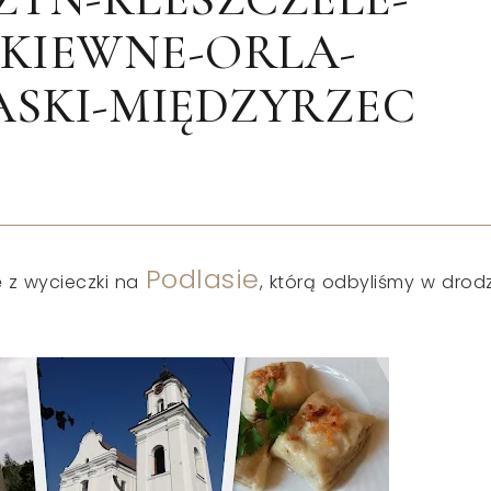
RKIEWNE-ORLA-
ASKI-MIĘDZYRZEC
Podlasie
 z wycieczki na
, którą odbyliśmy w drod