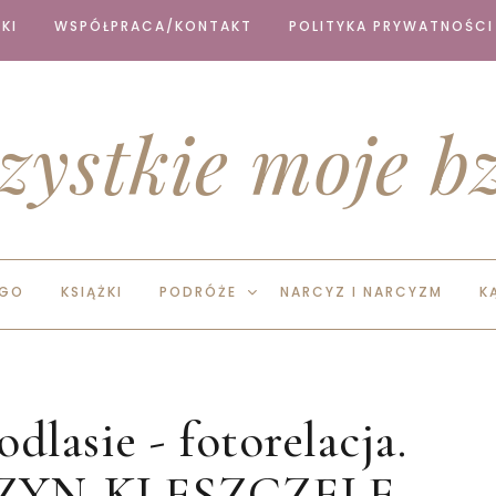
KI
WSPÓŁPRACA/KONTAKT
POLITYKA PRYWATNOŚCI
zystkie moje bz
EGO
KSIĄŻKI
PODRÓŻE
NARCYZ I NARCYZM
K
dlasie - fotorelacja.
CZYN-KLESZCZELE-