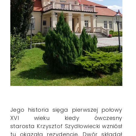
Jego historia
sięga pierwszej połowy
XVI wieku kiedy
ówczesny
starosta
Krzysztof Szydłowiecki
wzniósł
tu okazałą rezydencję. D
wór składał