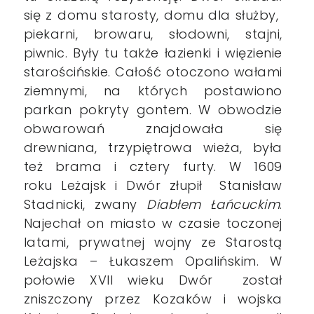
się z domu starosty, domu dla służby,
piekarni, browaru, słodowni, stajni,
piwnic. Były tu także łazienki i więzienie
starościńskie. Całość otoczono wałami
ziemnymi, na których postawiono
parkan pokryty gontem. W obwodzie
obwarowań znajdowała się
drewniana, trzypiętrowa wieża, była
też brama i cztery furty.
W 1609
roku Leżajsk i Dwór złupił Stanisław
Stadnicki, zwany
Diabłem Łańcuckim
.
Najechał on miasto w czasie toczonej
latami, prywatnej wojny ze Starostą
Leżajska – Łukaszem Opalińskim. W
połowie XVII wieku Dwór został
zniszczony przez Kozaków i wojska