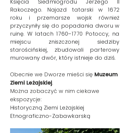
Księcia Siedmiogrodu Jerzego II
Rakoczego. Najazd tatarski w 1672
roku i przemarsze wojsk również
przyczyniły się do popadania dworu w
ruinę. W latach 1760–
1770
Potoccy, na
miejscu zniszczonej siedziby
starościńskiej, zbudowali parterowy
murowany dwór, który istnieje do dziś.
Obecnie we Dworze mieści się
Muzeum
Ziemi Leżajskiej
.
Można zobaczyć w nim ciekawe
ekspozycje:
Historyczną Ziemi Leżajskiej
Etnograficzno-Zabawkarską