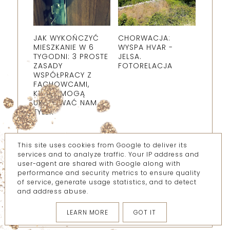
JAK WYKOŃCZYĆ
CHORWACJA:
MIESZKANIE W 6
WYSPA HVAR -
TYGODNI: 3 PROSTE
JELSA.
ZASADY
FOTORELACJA
WSPÓŁPRACY Z
FACHOWCAMI,
KTÓRE MOGĄ
URATOWAĆ NAM
TYŁEK
This site uses cookies from Google to deliver its
services and to analyze traffic. Your IP address and
Posty
user-agent are shared with Google along with
performance and security metrics to ensure quality
Komentarze
of service, generate usage statistics, and to detect
and address abuse.
LEARN MORE
GOT IT