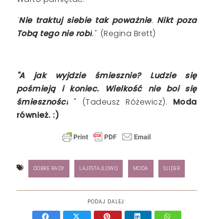
"
Nie traktuj siebie tak poważnie
.
Nikt poza
Tobą tego nie robi
."
(
Regina Brett)
"A jak wyjdzie śmiesznie? Ludzie się
pośmieją i koniec.
Wielkość nie boi się
śmieszności
" (
Tadeusz Różewicz).
Moda
również. :)
DOBRE RADY
LAJFSTAJLOWO
MODA
SLIDER
PODAJ DALEJ: