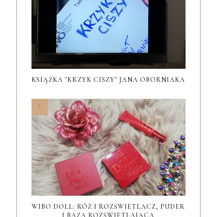
KSIĄŻKA "KRZYK CISZY" JANA OBORNIAKA
WIBO DOLL: RÓŻ I ROZŚWIETLACZ, PUDER
I BAZA ROZŚWIETLAJĄCA