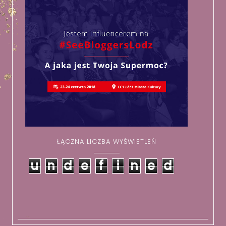
ŁĄCZNA LICZBA WYŚWIETLEŃ
u
n
d
e
f
i
n
e
d