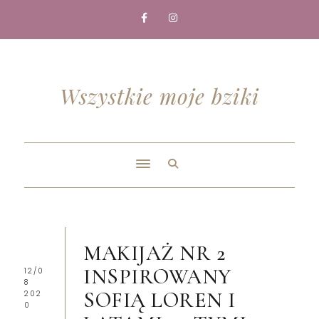
Wszystkie moje bziki
MAKIJAŻ NR 2
INSPIROWANY
12/0
8
SOFIĄ LOREN I
202
0