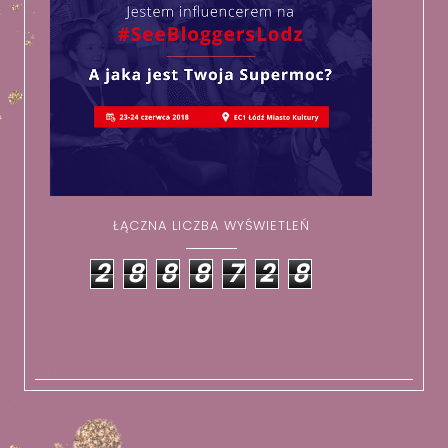
ŁĄCZNA LICZBA WYŚWIETLEŃ
2
8
8
8
7
2
8