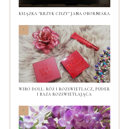
KSIĄŻKA "KRZYK CISZY" JANA OBORNIAKA
WIBO DOLL: RÓŻ I ROZŚWIETLACZ, PUDER
I BAZA ROZŚWIETLAJĄCA