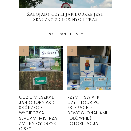
ŻABOJADY CZYLI JAK DOBRZE JEST
ZBACZAĆ Z GŁÓWNYCH TRAS
POLECANE POSTY
GDZIE MIESZKAŁ
RZYM - ŚWIĄTKI
JAN OBORNIAK :
CZYLI TOUR PO
SKÓRZEC -
SKLEPACH Z
WYCIECZKA
DEWOCJONALIAMI
ŚLADAMI MISTRZA.
(GŁÓWNIE).
ZMIENNICY KRZYK
FOTORELACJA
CISZY