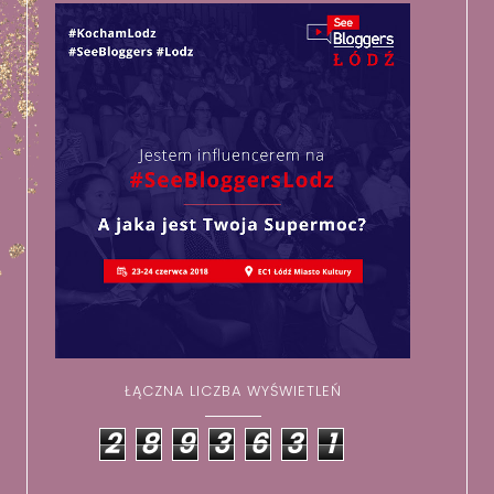
ŁĄCZNA LICZBA WYŚWIETLEŃ
2
8
9
3
6
3
1