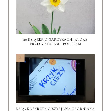
20 KSIĄŻEK O NARCYZACH, KTÓRE
PRZECZYTAŁAM I POLECAM
KSIĄŻKA "KRZYK CISZY" JANA OBORNIAKA