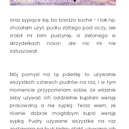
oraz sypiące się, bo bardzo suche - i tak np.
chciałam użyć pudru żółtego pod oczy, ale
zrobił mi tam pustynię, a zielonego w
skrzydełkach nosa- ale nic mi nie
zatuszował.
Mój pomysł na tę paletkę to używanie
wszystkich czterech pudrów na raz, i w tym
momencie przypominam sobie, że własnie
żeby używać ich oddzielnie kupiłam wersję
prasowaną a nie sypką. Teraz wiem, że
równie dobrze mogłabym kupić wersję
sypką. Pudry używane wszystkie na raz
zostawiają na buzi ładny efekt, używanie ich