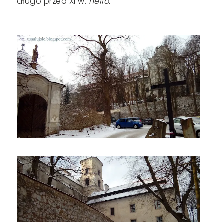
długo przed XI w.
hello.