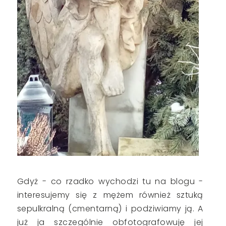
Gdyż - co rzadko wychodzi tu na blogu -
interesujemy się z mężem również
s
ztuką
sepulkralną
(cmentarną) i podziwiamy ją. A
już ja szczególnie obfotografowuję jej