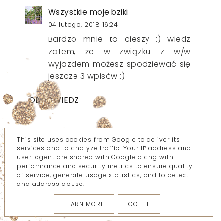
Wszystkie moje bziki
04 lutego, 2018 16:24
Bardzo mnie to cieszy :) wiedz
zatem, że w związku z w/w
wyjazdem możesz spodziewać się
jeszcze 3 wpisów :)
ODPOWIEDZ
Turkusoowa
This site uses cookies from Google to deliver its
services and to analyze traffic. Your IP address and
04 lutego, 2018 18:11
user-agent are shared with Google along with
Byłam kila lat temu,pięknie tam jest :)
performance and security metrics to ensure quality
of service, generate usage statistics, and to detect
Tyle że to nic wielkiego,bo ja
and address abuse.
krakowianka jestem :D
LEARN MORE
GOT IT
Odpowiedz