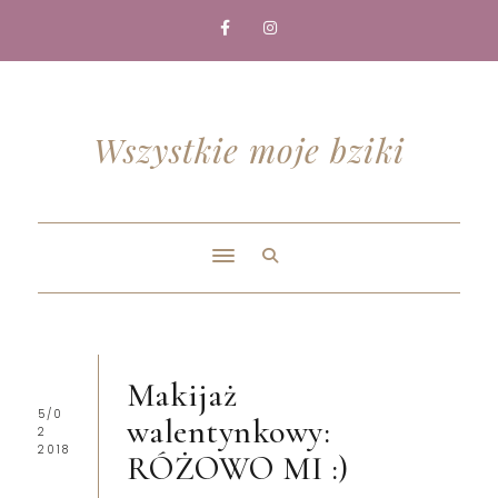
Wszystkie moje bziki
Makijaż
5/0
walentynkowy:
2
2018
RÓŻOWO MI :)