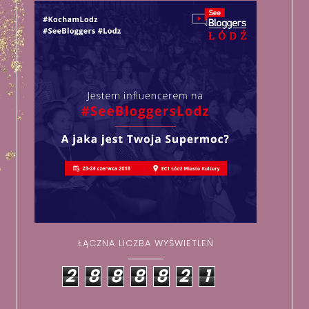
ŁĄCZNA LICZBA WYŚWIETLEŃ
2
8
8
8
8
2
1