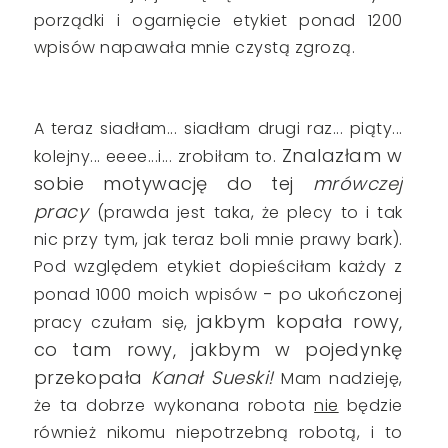
porządki i ogarnięcie etykiet ponad 1200
wpisów napawała mnie czystą zgrozą.
A teraz siadłam... siadłam drugi raz... piąty...
Znalazłam w
kolejny... eeee...i... zrobiłam to.
sobie motywację do tej
mrówczej
pracy
(prawda jest taka, że plecy to i tak
nic przy tym, jak teraz boli mnie prawy bark).
Pod względem etykiet
dopieściłam każdy z
-
ponad 1000 moich wpisów
po ukończonej
jakbym kopała rowy,
pracy czułam się,
co tam rowy, jakbym w pojedynkę
przekopała
Kanał Sueski!
Mam nadzieję,
że ta dobrze wykonana robota
nie
będzie
również nikomu niepotrzebną robotą, i to