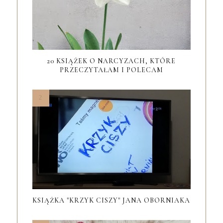
20 KSIĄŻEK O NARCYZACH, KTÓRE
PRZECZYTAŁAM I POLECAM
KSIĄŻKA "KRZYK CISZY" JANA OBORNIAKA