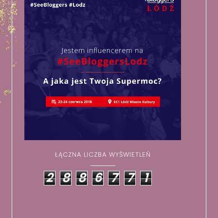
ŁĄCZNA LICZBA WYŚWIETLEŃ
2
8
8
6
7
7
1