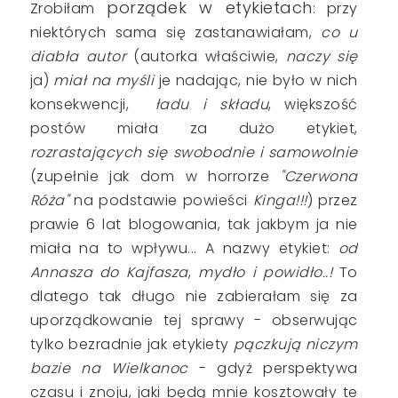
porządek w etykietach
Zrobiłam
: przy
niektórych sama się zastanawiałam,
co u
diabła autor
(autorka właściwie,
naczy się
ja)
miał na myśli
je nadając, nie było w nich
konsekwencji,
ładu i składu
, większość
postów miała za dużo etykiet,
rozrastających się swobodnie i samowolnie
(zupełnie jak dom w horrorze
"Czerwona
Róża"
na podstawie powieści
Kinga!!!
) przez
prawie 6 lat blogowania, tak jakbym ja nie
miała na to wpływu... A nazwy etykiet:
od
Annasza do Kajfasza
,
mydło i powidło..!
To
dlatego tak długo nie zabierałam się za
uporządkowanie tej sprawy - obserwując
tylko bezradnie jak etykiety
pączkują niczym
bazie na Wielkanoc
- gdyż perspektywa
czasu i znoju, jaki będą mnie kosztowały te