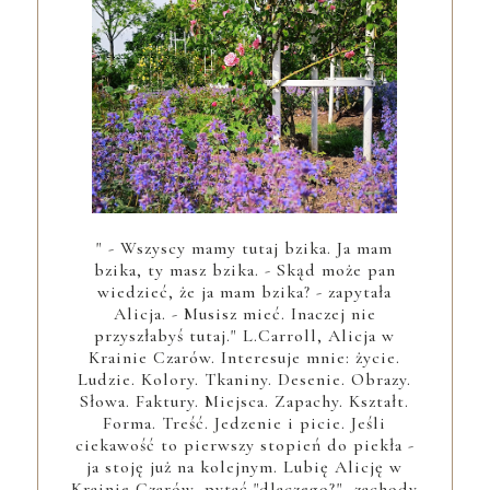
" - Wszyscy mamy tutaj bzika. Ja mam
bzika, ty masz bzika. - Skąd może pan
wiedzieć, że ja mam bzika? - zapytała
Alicja. - Musisz mieć. Inaczej nie
przyszłabyś tutaj." L.Carroll, Alicja w
Krainie Czarów. Interesuje mnie: życie.
Ludzie. Kolory. Tkaniny. Desenie. Obrazy.
Słowa. Faktury. Miejsca. Zapachy. Kształt.
Forma. Treść. Jedzenie i picie. Jeśli
ciekawość to pierwszy stopień do piekła -
ja stoję już na kolejnym. Lubię Alicję w
Krainie Czarów, pytać "dlaczego?", zachody