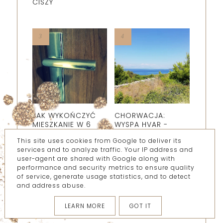
CISZY
JAK WYKOŃCZYĆ
CHORWACJA:
MIESZKANIE W 6
WYSPA HVAR -
TYGODNI: 3 PROSTE
JELSA.
This site uses cookies from Google to deliver its
ZASADY
FOTORELACJA
services and to analyze traffic. Your IP address and
WSPÓŁPRACY Z
user-agent are shared with Google along with
FACHOWCAMI,
performance and security metrics to ensure quality
KTÓRE MOGĄ
of service, generate usage statistics, and to detect
URATOWAĆ NAM
and address abuse.
TYŁEK
LEARN MORE
GOT IT