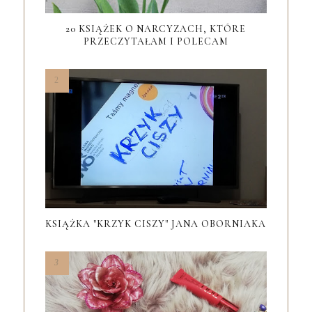
20 KSIĄŻEK O NARCYZACH, KTÓRE
PRZECZYTAŁAM I POLECAM
KSIĄŻKA "KRZYK CISZY" JANA OBORNIAKA