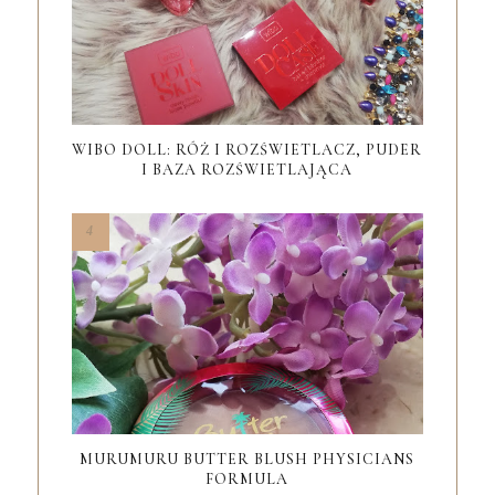
WIBO DOLL: RÓŻ I ROZŚWIETLACZ, PUDER
I BAZA ROZŚWIETLAJĄCA
MURUMURU BUTTER BLUSH PHYSICIANS
FORMULA