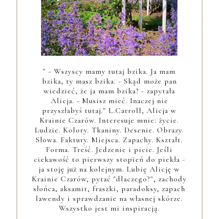
" - Wszyscy mamy tutaj bzika. Ja mam
bzika, ty masz bzika. - Skąd może pan
wiedzieć, że ja mam bzika? - zapytała
Alicja. - Musisz mieć. Inaczej nie
przyszłabyś tutaj." L.Carroll, Alicja w
Krainie Czarów. Interesuje mnie: życie.
Ludzie. Kolory. Tkaniny. Desenie. Obrazy.
Słowa. Faktury. Miejsca. Zapachy. Kształt.
Forma. Treść. Jedzenie i picie. Jeśli
ciekawość to pierwszy stopień do piekła -
ja stoję już na kolejnym. Lubię Alicję w
Krainie Czarów, pytać "dlaczego?", zachody
słońca, aksamit, fraszki, paradoksy, zapach
lawendy i sprawdzanie na własnej skórze.
Wszystko jest mi inspiracją.