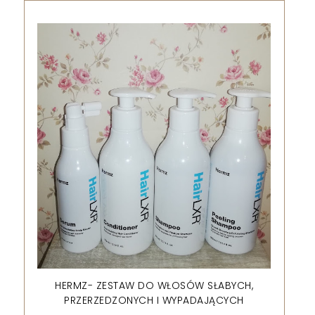
HERMZ- ZESTAW DO WŁOSÓW SŁABYCH,
PRZERZEDZONYCH I WYPADAJĄCYCH