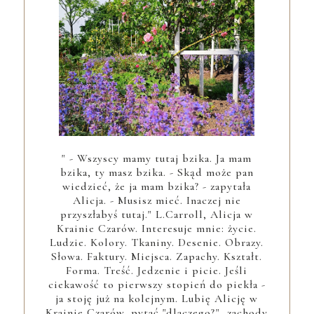
" - Wszyscy mamy tutaj bzika. Ja mam
bzika, ty masz bzika. - Skąd może pan
wiedzieć, że ja mam bzika? - zapytała
Alicja. - Musisz mieć. Inaczej nie
przyszłabyś tutaj." L.Carroll, Alicja w
Krainie Czarów. Interesuje mnie: życie.
Ludzie. Kolory. Tkaniny. Desenie. Obrazy.
Słowa. Faktury. Miejsca. Zapachy. Kształt.
Forma. Treść. Jedzenie i picie. Jeśli
ciekawość to pierwszy stopień do piekła -
ja stoję już na kolejnym. Lubię Alicję w
Krainie Czarów, pytać "dlaczego?", zachody