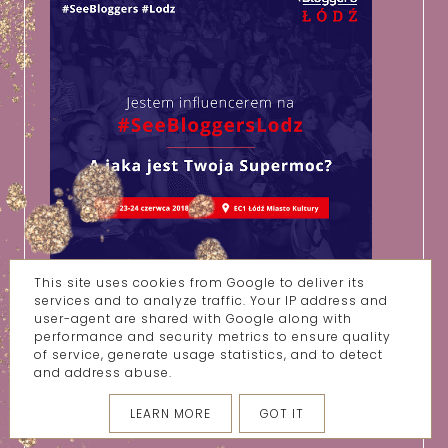
This site uses cookies from Google to deliver its
services and to analyze traffic. Your IP address and
ŁĄCZNA LICZBA WYŚWIETLEŃ
user-agent are shared with Google along with
performance and security metrics to ensure quality
of service, generate usage statistics, and to detect
2
8
8
7
0
4
7
and address abuse.
LEARN MORE
GOT IT