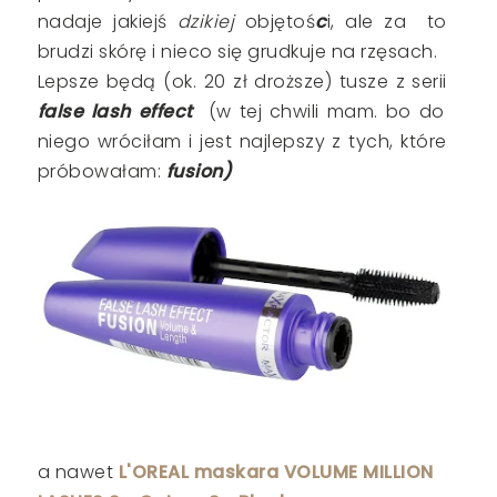
nadaje jakiejś
dzikiej
objętoś
c
i, ale za to
brudzi skórę i nieco się grudkuje na rzęsach.
Lepsze będą (ok. 20 zł droższe) tusze z serii
false lash effect
(w tej chwili mam. bo do
niego wróciłam i jest najlepszy z tych, które
próbowałam:
fusion
)
a nawet
L'OREAL maskara VOLUME MILLION