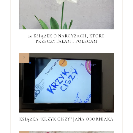
20 KSIĄŻEK O NARCYZACH, KTÓRE
PRZECZYTAŁAM I POLECAM
KSIĄŻKA "KRZYK CISZY" JANA OBORNIAKA