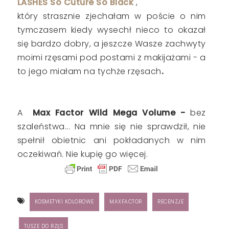
LASHES So Cuture So Black
,
który strasznie zjechałam w poście o nim
tymczasem kiedy wysechł nieco to okazał
się bardzo dobry, a jeszcze Wasze zachwyty
moimi rzęsami pod postami z makijażami - a
to jego miałam na tychże rzęsach
.
A
Max Factor Wild Mega Volume -
bez
szaleństwa...
Na mnie się nie sprawdził, nie
spełnił obietnic ani pokładanych w nim
oczekiwań. Nie kupię go więcej.
KOSMETYKI KOLOROWE
MAXFACTOR
RECENZJE
TUSZE DO RZĘS