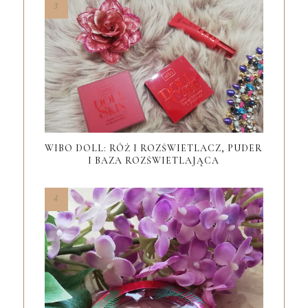
WIBO DOLL: RÓŻ I ROZŚWIETLACZ, PUDER
I BAZA ROZŚWIETLAJĄCA