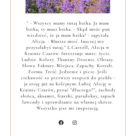
" - Wszyscy mamy tutaj bzika. Ja mam
bzika, ty masz bzika. - Skąd może pan
wiedzieć, że ja mam bzika? - zapytała
Alicja. - Musisz mieć. Inaczej nie
przyszłabyś tutaj." L.Carroll, Alicja w
Krainie Czarów. Interesuje mnie: życie.
Ludzie. Kolory. Tkaniny. Desenie. Obrazy.
Słowa. Faktury. Miejsca. Zapachy. Kształt.
Forma. Treść. Jedzenie i picie. Jeśli
ciekawość to pierwszy stopień do piekła -
ja stoję już na kolejnym. Lubię Alicję w
Krainie Czarów, pytać "dlaczego?", zachody
słońca, aksamit, fraszki, paradoksy, zapach
lawendy i sprawdzanie na własnej skórze.
Wszystko jest mi inspiracją.