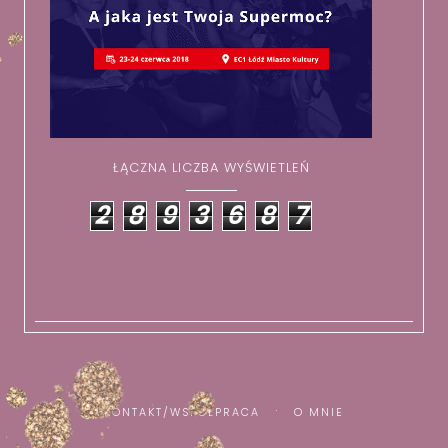
ŁĄCZNA LICZBA WYŚWIETLEŃ
2
8
9
3
6
8
7
KONTAKT/WSPÓŁPRACA
O MNIE