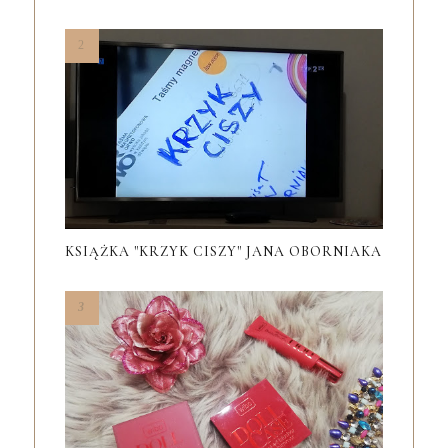
KSIĄŻKA "KRZYK CISZY" JANA OBORNIAKA