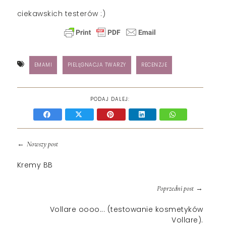
ciekawskich testerów :)
EMAMI
PIELĘGNACJA TWARZY
RECENZJE
PODAJ DALEJ:
←
Nowszy post
Kremy BB
→
Poprzedni post
Vollare oooo... (testowanie kosmetyków
Vollare).