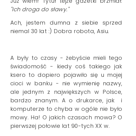
Już wiem! Tytuł tejże gazetki brzmiał:
"Ich droga do sławy."
Ach, jestem dumna z siebie sprzed
niemal 30 lat :) Dobra robota, Asiu.
A były to czasy - żebyście mieli tego
świadomość - kiedy coś takiego jak
ksero to dopiero pojawiło się u mojej
cioci w banku - nie wymienię nazwy,
ale jednym z największych w Polsce,
bardzo znanym. A o drukarce, jak i
komputerze to chyba w ogóle nie było
mowy. Ha! O jakich czasach mowa? O
pierwszej połowie lat 90-tych XX w.