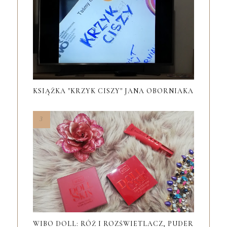
KSIĄŻKA "KRZYK CISZY" JANA OBORNIAKA
WIBO DOLL: RÓŻ I ROZŚWIETLACZ, PUDER