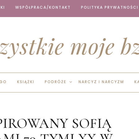
KI
WSPÓŁPRACA/KONTAKT
POLITYKA PRYWATNOŚCI
zystkie moje bz
EGO
KSIĄŻKI
PODRÓŻE
NARCYZ I NARCYZM
K
PIROWANY SOFIĄ
MI 70-TYMI XX W.