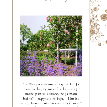
" - Wszyscy mamy tutaj bzika. Ja
mam bzika, ty masz bzika. - Skąd
może pan wiedzieć, że ja mam
bzika? - zapytała Alicja. - Musisz
mieć. Inaczej nie przyszłabyś tutaj."