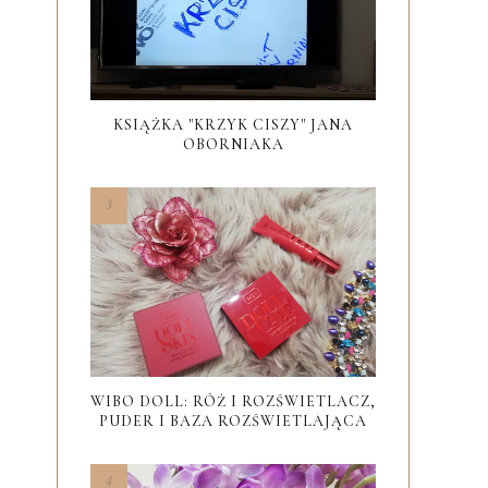
KSIĄŻKA "KRZYK CISZY" JANA
OBORNIAKA
WIBO DOLL: RÓŻ I ROZŚWIETLACZ,
PUDER I BAZA ROZŚWIETLAJĄCA