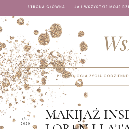
STRONA GŁÓWNA
JA I WSZYSTKIE MOJE BZI
Ws
PSYCHOLOGIA ŻYCIA CODZIENN
MAKIJAŻ INS
11/07
LOREN I LATA
2020