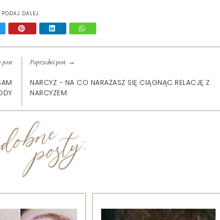
PODAJ DALEJ:
→
 post
Poprzedni post
SAM
NARCYZ - NA CO NARAŻASZ SIĘ CIĄGNĄC RELACJĘ Z
BODY
NARCYZEM