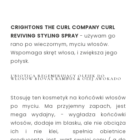
CRIGHTONS THE CURL COMPANY CURL
REVIVING STYLING SPRAY
- używam go
rano po wieczornym, myciu włosów.
Wspomaga skręt włosa, i zwiększa jego
połysk.
L'BIOTICA REGENERUJĄCY OLEJEK DO
WŁOSÓW BIOVAX BAMBUS & OLEJ AWOKADO
Stosuję ten kosmetyk na końcówki włosów
po myciu.
Ma przyjemny zapach, jest
mega wydajny, - wygładza końcówki
włosów, dodaje im blasku, ale nie obciąża
ich i nie klei, spełnia obietnice
producenta, jest wart swojej ceny ( a do