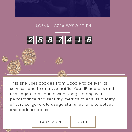
ŁĄCZNA LICZBA WYŚWIETLEŃ
2
8
8
7
4
1
6
This site uses cookies from Google to deliver its
services and to analyze traffic. Your IP address and
user-agent are shared with Google along with
KONTAKT/WSPÓŁPRACA
O MNIE
performance and security metrics to ensure quality
of service, generate usage statistics, and to detect
and address abuse.
COPYRIGHT ©
WSZYSTKIE MOJE BZIKI
LEARN MORE
GOT IT
BLOG DESIGN:
KAROGRAFIA.PL