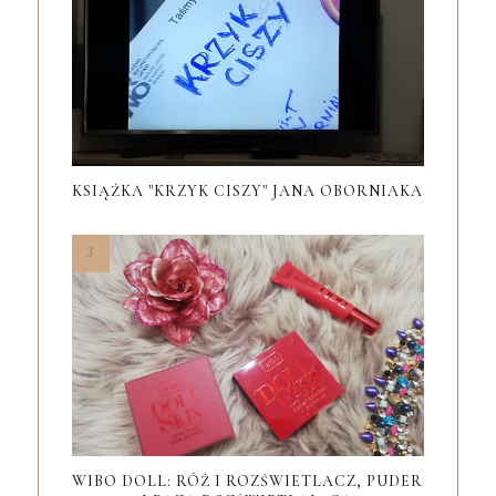
KSIĄŻKA "KRZYK CISZY" JANA OBORNIAKA
WIBO DOLL: RÓŻ I ROZŚWIETLACZ, PUDER