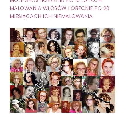
MOJE SPOSTRZEŻENIA PO 10 LATACH
MALOWANIA WŁOSÓW I OBECNIE PO 20
MIESIĄCACH ICH NIEMALOWANIA