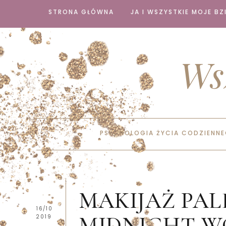
STRONA GŁÓWNA
JA I WSZYSTKIE MOJE BZI
Ws
PSYCHOLOGIA ŻYCIA CODZIENN
MAKIJAŻ PA
16/10
MIDNIGHT W
2019