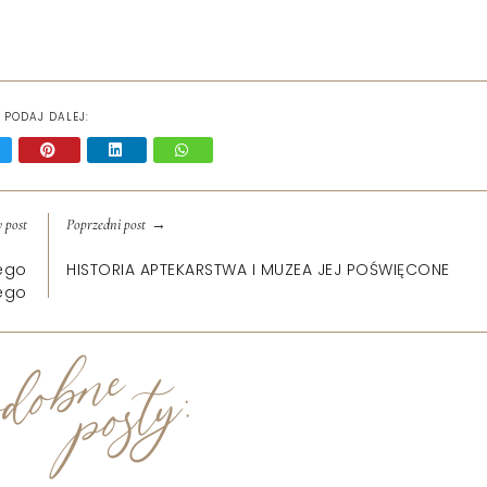
PODAJ DALEJ:
→
 post
Poprzedni post
nego
HISTORIA APTEKARSTWA I MUZEA JEJ POŚWIĘCONE
ego