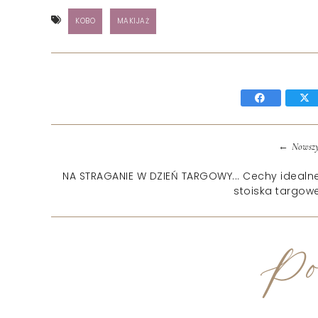
KOBO
MAKIJAŻ
←
Nowszy
NA STRAGANIE W DZIEŃ TARGOWY... Cechy ideal
stoiska targow