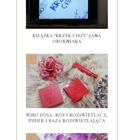
KSIĄŻKA "KRZYK CISZY" JANA
OBORNIAKA
WIBO DOLL: RÓŻ I ROZŚWIETLACZ,
PUDER I BAZA ROZŚWIETLAJĄCA