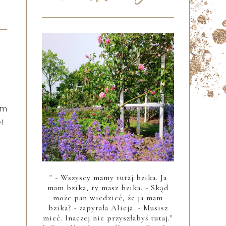
am
!
" - Wszyscy mamy tutaj bzika. Ja
mam bzika, ty masz bzika. - Skąd
może pan wiedzieć, że ja mam
bzika? - zapytała Alicja. - Musisz
mieć. Inaczej nie przyszłabyś tutaj."