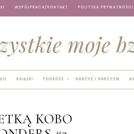
KI
WSPÓŁPRACA/KONTAKT
POLITYKA PRYWATNOŚCI
zystkie moje bz
EGO
KSIĄŻKI
PODRÓŻE
NARCYZ I NARCYZM
K
LETKĄ KOBO
ONDERS #2