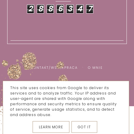
2
8
8
6
3
4
7
KONTAKT/WSPÓŁPRACA
O MNIE
This site uses cookies from Google to deliver its
COPYRIGHT ©
WSZYSTKIE MOJE BZIKI
services and to analyze traffic. Your IP address and
BLOG DESIGN:
KAROGRAFIA.PL
user-agent are shared with Google along with
performance and security metrics to ensure quality
of service, generate usage statistics, and to detect
and address abuse.
LEARN MORE
GOT IT