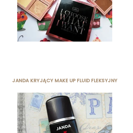
JANDA KRYJĄCY MAKE UP FLUID FLEKSYJNY