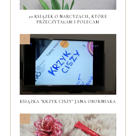
20 KSIĄŻEK O NARCYZACH, KTÓRE
PRZECZYTAŁAM I POLECAM
KSIĄŻKA "KRZYK CISZY" JANA OBORNIAKA