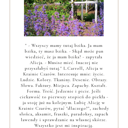
" - Wszyscy mamy tutaj bzika. Ja mam
bzika, ty masz bzika. - Skąd może pan
wiedzieć, że ja mam bzika? - zapytała
Alicja. - Musisz mieć. Inaczej nie
przyszłabyś tutaj." L.Carroll, Alicja w
Krainie Czarów. Interesuje mnie: życie.
Ludzie. Kolory. Tkaniny. Desenie. Obrazy.
Słowa. Faktury. Miejsca. Zapachy. Kształt.
Forma. Treść. Jedzenie i picie. Jeśli
ciekawość to pierwszy stopień do piekła -
ja stoję już na kolejnym. Lubię Alicję w
Krainie Czarów, pytać "dlaczego?", zachody
słońca, aksamit, fraszki, paradoksy, zapach
lawendy i sprawdzanie na własnej skórze.
Wszystko jest mi inspiracją.