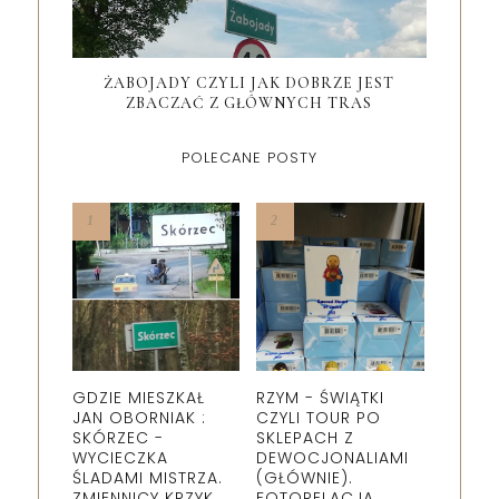
ŻABOJADY CZYLI JAK DOBRZE JEST
ZBACZAĆ Z GŁÓWNYCH TRAS
POLECANE POSTY
GDZIE MIESZKAŁ
RZYM - ŚWIĄTKI
JAN OBORNIAK :
CZYLI TOUR PO
SKÓRZEC -
SKLEPACH Z
WYCIECZKA
DEWOCJONALIAMI
ŚLADAMI MISTRZA.
(GŁÓWNIE).
ZMIENNICY KRZYK
FOTORELACJA