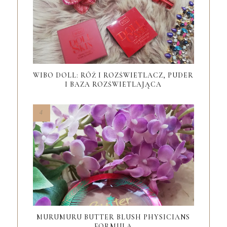
WIBO DOLL: RÓŻ I ROZŚWIETLACZ, PUDER
I BAZA ROZŚWIETLAJĄCA
MURUMURU BUTTER BLUSH PHYSICIANS
FORMULA