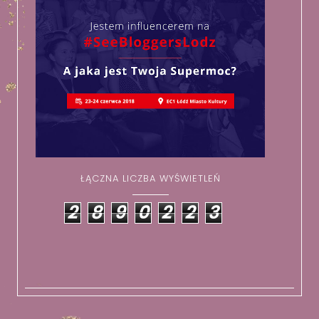
ŁĄCZNA LICZBA WYŚWIETLEŃ
2
8
9
0
2
2
3