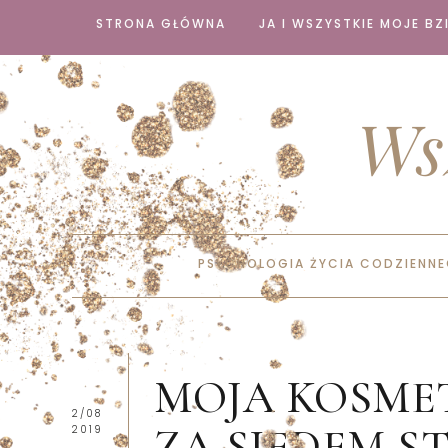
STRONA GŁÓWNA
JA I WSZYSTKIE MOJE BZI
Ws
PSYCHOLOGIA ŻYCIA CODZIENN
MOJA KOSME
2/08
ZA SIEDEM S
2019