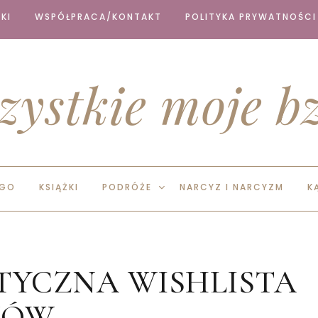
KI
WSPÓŁPRACA/KONTAKT
POLITYKA PRYWATNOŚCI
zystkie moje bz
EGO
KSIĄŻKI
PODRÓŻE
NARCYZ I NARCYZM
K
TYCZNA WISHLISTA
TÓW