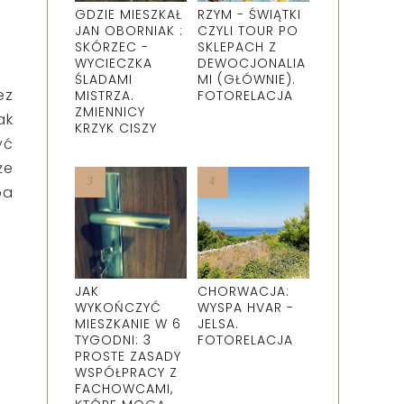
GDZIE MIESZKAŁ
RZYM - ŚWIĄTKI
JAN OBORNIAK :
CZYLI TOUR PO
SKÓRZEC -
SKLEPACH Z
WYCIECZKA
DEWOCJONALIA
ŚLADAMI
MI (GŁÓWNIE).
ez
MISTRZA.
FOTORELACJA
ZMIENNICY
ak
KRZYK CISZY
yć
że
ba
JAK
CHORWACJA:
WYKOŃCZYĆ
WYSPA HVAR -
MIESZKANIE W 6
JELSA.
TYGODNI: 3
FOTORELACJA
PROSTE ZASADY
WSPÓŁPRACY Z
FACHOWCAMI,