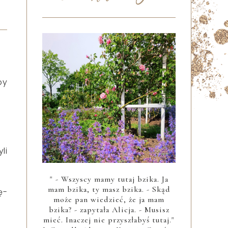
by
li
" - Wszyscy mamy tutaj bzika. Ja
mam bzika, ty masz bzika. - Skąd
ę-
może pan wiedzieć, że ja mam
bzika? - zapytała Alicja. - Musisz
mieć. Inaczej nie przyszłabyś tutaj."