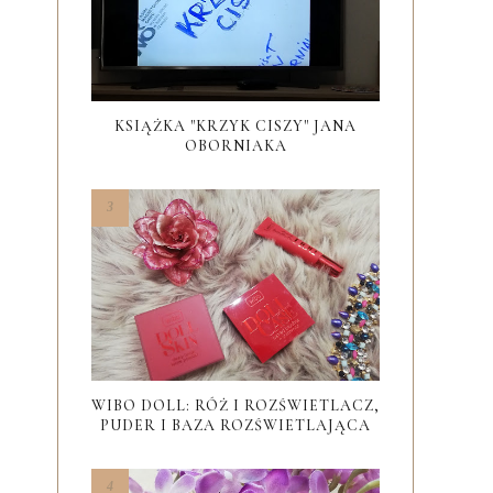
KSIĄŻKA "KRZYK CISZY" JANA
OBORNIAKA
WIBO DOLL: RÓŻ I ROZŚWIETLACZ,
PUDER I BAZA ROZŚWIETLAJĄCA