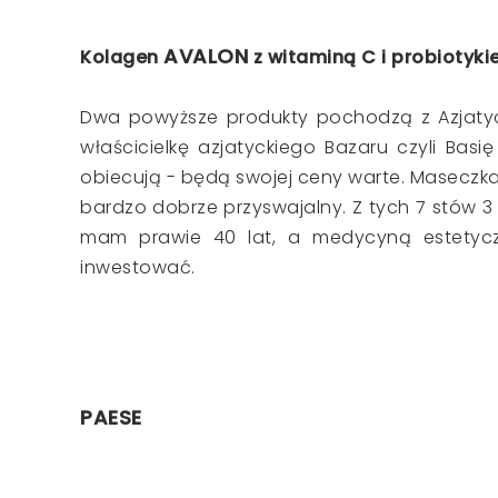
AVALON
Kolagen
z witaminą C i probiotyk
Dwa powyższe produkty pochodzą z Azjatyc
właścicielkę azjatyckiego Bazaru czyli Basię
obiecują - będą swojej ceny warte. Maseczka
bardzo dobrze przyswajalny. Z tych 7 stów 3
mam prawie 40 lat, a medycyną estetyczn
inwestować.
PAESE