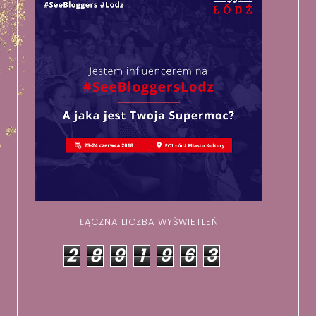
ŁĄCZNA LICZBA WYŚWIETLEŃ
2
8
9
1
9
6
3