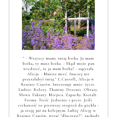
" - Wszyscy mamy tutaj bzika. Ja mam
bzika, ty masz bzika. - Skąd może pan
wiedzieć, że ja mam bzika? - zapytała
Alicja. - Musisz mieć. Inaczej nie
przyszłabyś tutaj." L.Carroll, Alicja w
Krainie Czarów. Interesuje mnie: życie.
Ludzie. Kolory. Tkaniny. Desenie. Obrazy.
Słowa. Faktury. Miejsca. Zapachy. Kształt.
Forma. Treść. Jedzenie i picie. Jeśli
ciekawość to pierwszy stopień do piekła -
ja stoję już na kolejnym. Lubię Alicję w
Krainie Czarów, pytać "dlaczego?", zachody