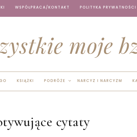
KI
WSPÓŁPRACA/KONTAKT
POLITYKA PRYWATNOŚCI
zystkie moje bz
EGO
KSIĄŻKI
PODRÓŻE
NARCYZ I NARCYZM
K
otywujące cytaty