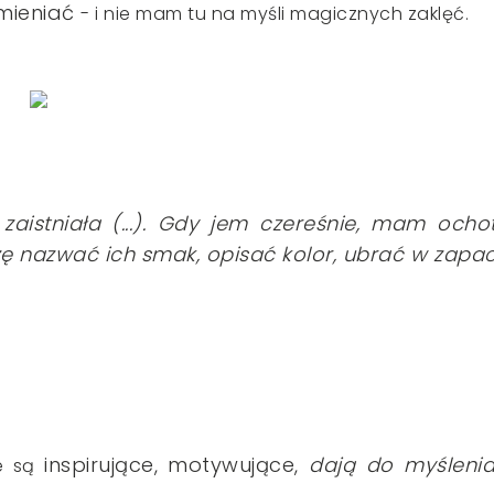
zmieniać
- i nie mam tu na myśli magicznych zaklęć.
zaistniała (...). Gdy jem czereśnie, mam ocho
zę nazwać ich smak, opisać kolor, ubrać w zapa
inspirujące, motywujące,
dają do myśleni
re są