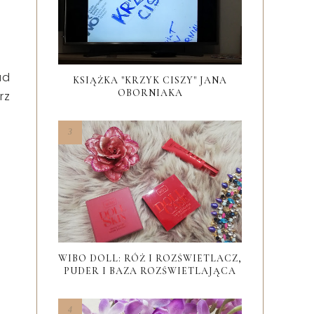
ad
KSIĄŻKA "KRZYK CISZY" JANA
OBORNIAKA
rz
WIBO DOLL: RÓŻ I ROZŚWIETLACZ,
PUDER I BAZA ROZŚWIETLAJĄCA