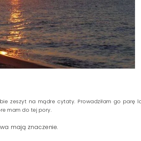
bie zeszyt na mądre cytaty. Prowadziłam go parę la
óre mam do tej pory.
owa mają znaczenie.