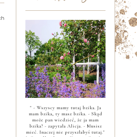
ch
" - Wszyscy mamy tutaj bzika. Ja
mam bzika, ty masz bzika. - Skąd
może pan wiedzieć, że ja mam
bzika? - zapytała Alicja. - Musisz
mieć. Inaczej nie przyszłabyś tutaj."