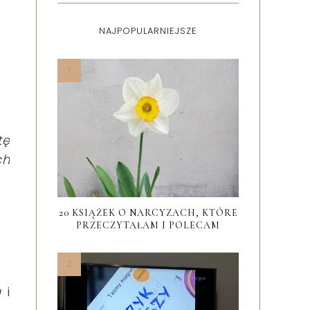
NAJPOPULARNIEJSZE
tę
ch
20 KSIĄŻEK O NARCYZACH, KTÓRE
PRZECZYTAŁAM I POLECAM
a
i