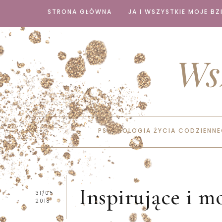
STRONA GŁÓWNA
JA I WSZYSTKIE MOJE BZI
Ws
PSYCHOLOGIA ŻYCIA CODZIENN
Inspirujące i m
31/05
2018