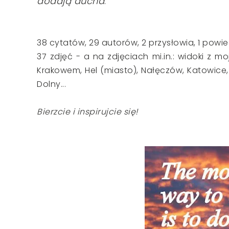
dodają ducha
.
38 cytatów, 29 autorów, 2 przysłowia, 1 powi
37 zdjęć - a na zdjęciach mi.in.: widoki z
Krakowem, Hel (miasto), Nałęczów, Katowice, P
Dolny...
Bierzcie i inspirujcie się!