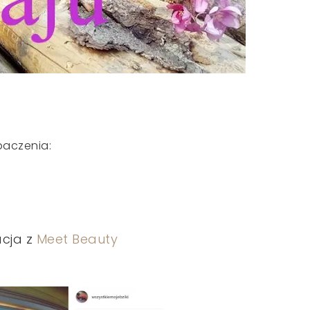
baczenia:
acja z
Meet Beauty