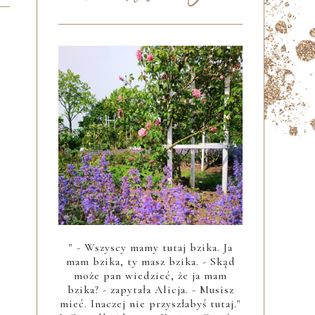
" - Wszyscy mamy tutaj bzika. Ja
mam bzika, ty masz bzika. - Skąd
może pan wiedzieć, że ja mam
bzika? - zapytała Alicja. - Musisz
mieć. Inaczej nie przyszłabyś tutaj."