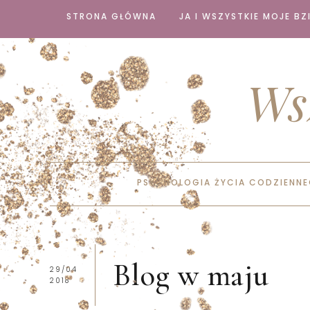
STRONA GŁÓWNA
JA I WSZYSTKIE MOJE BZI
Ws
PSYCHOLOGIA ŻYCIA CODZIENN
Blog w maju
29/04
2018