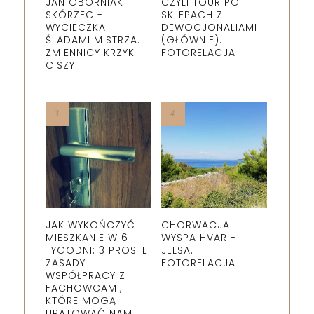
JAN OBORNIAK :
CZYLI TOUR PO
SKÓRZEC -
SKLEPACH Z
WYCIECZKA
DEWOCJONALIAMI
ŚLADAMI MISTRZA.
(GŁÓWNIE).
ZMIENNICY KRZYK
FOTORELACJA
CISZY
JAK WYKOŃCZYĆ
CHORWACJA:
MIESZKANIE W 6
WYSPA HVAR -
TYGODNI: 3 PROSTE
JELSA.
ZASADY
FOTORELACJA
WSPÓŁPRACY Z
FACHOWCAMI,
KTÓRE MOGĄ
URATOWAĆ NAM