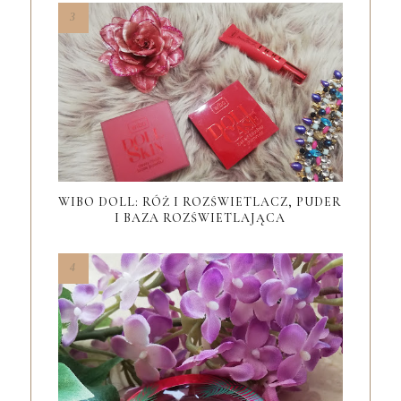
WIBO DOLL: RÓŻ I ROZŚWIETLACZ, PUDER
I BAZA ROZŚWIETLAJĄCA