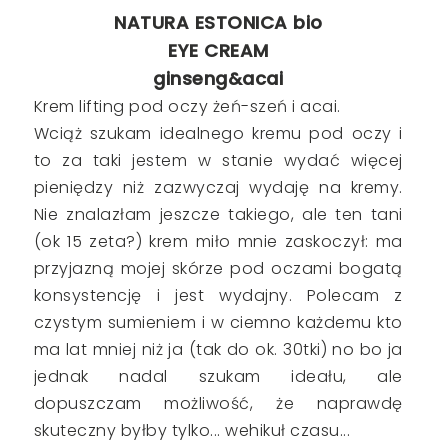
NATURA ESTONICA bio
EYE CREAM
ginseng&acai
Krem lifting pod oczy żeń-szeń i acai.
Wciąż szukam idealnego kremu pod oczy i
to za taki jestem w stanie wydać więcej
pieniędzy niż zazwyczaj wydaję na kremy.
Nie znalazłam jeszcze takiego, ale ten tani
(ok 15 zeta?) krem miło mnie zaskoczył: ma
przyjazną mojej skórze pod oczami bogatą
konsystencję i jest wydajny. Polecam z
czystym sumieniem i w ciemno każdemu kto
ma lat mniej niż ja (tak do ok. 30tki) no bo ja
jednak nadal szukam ideału, ale
dopuszczam możliwość, że naprawdę
skuteczny byłby tylko... wehikuł czasu...