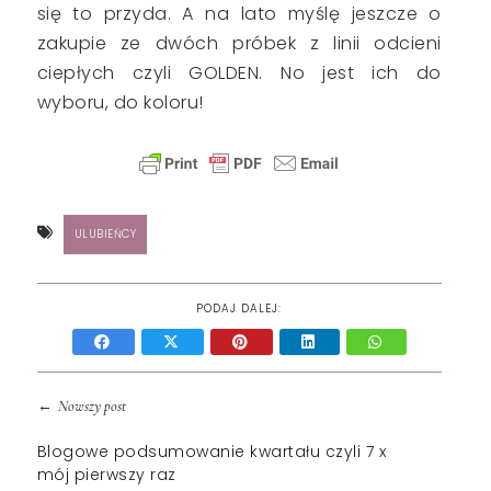
się to przyda. A na lato myślę jeszcze o
zakupie ze dwóch próbek z linii odcieni
ciepłych czyli GOLDEN. No jest ich do
wyboru, do koloru!
ULUBIEŃCY
PODAJ DALEJ:
←
Nowszy post
Blogowe podsumowanie kwartału czyli 7 x
mój pierwszy raz