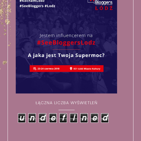
ŁĄCZNA LICZBA WYŚWIETLEŃ
u
n
d
e
f
i
n
e
d