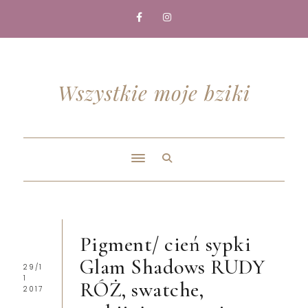
Wszystkie moje bziki
Pigment/ cień sypki
Glam Shadows RUDY
29/1
1
RÓŻ, swatche,
2017