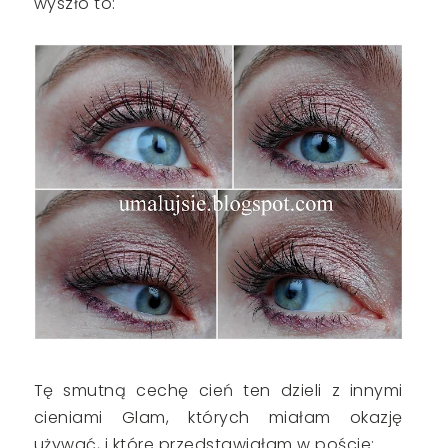
wyszło to:
Tę smutną cechę cień ten dzieli z innymi
cieniami Glam, których miałam okazję
używać, i które przedstawiałam w poście: