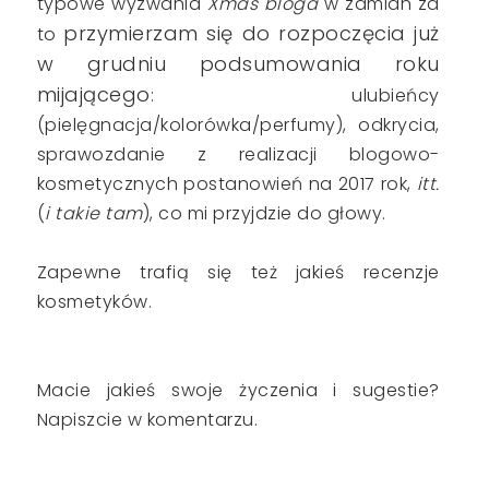
typowe wyzwania
Xmas bloga
w zamian za
przymierzam się do rozpoczęcia już
to
w grudniu podsumowania roku
mijającego
: ulubieńcy
(pielęgnacja/kolorówka/perfumy), odkrycia,
sprawozdanie z realizacji blogowo-
kosmetycznych postanowień na 2017 rok,
itt.
(
i takie tam
), co mi przyjdzie do głowy.
Zapewne trafią się też jakieś recenzje
kosmetyków.
Macie jakieś swoje życzenia i sugestie?
Napiszcie w komentarzu.