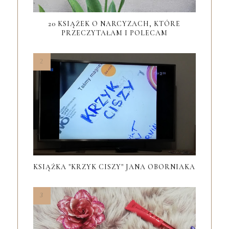
20 KSIĄŻEK O NARCYZACH, KTÓRE
PRZECZYTAŁAM I POLECAM
KSIĄŻKA "KRZYK CISZY" JANA OBORNIAKA