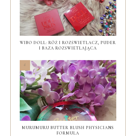
WIBO DOLL: RÓŻ I ROZŚWIETLACZ, PUDER
I BAZA ROZŚWIETLAJĄCA
MURUMURU BUTTER BLUSH PHYSICIANS
FORMULA