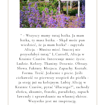
" - Wszyscy mamy tutaj bzika. Ja mam
bzika, ty masz bzika. - Skąd może pan
wiedzieć, że ja mam bzika? - zapytała
Alicja. - Musisz mieć. Inaczej nie
przyszłabyś tutaj." L.Carroll, Alicja w
Krainie Czarów. Interesuje mnie: życie.
Ludzie. Kolory. Tkaniny. Desenie. Obrazy.
Słowa. Faktury. Miejsca. Zapachy. Kształt.
Forma. Treść. Jedzenie i picie. Jeśli
ciekawość to pierwszy stopień do piekła -
ja stoję już na kolejnym. Lubię Alicję w
Krainie Czarów, pytać "dlaczego?", zachody
słońca, aksamit, fraszki, paradoksy, zapach
lawendy i sprawdzanie na własnej skórze.
Wszystko jest mi inspiracją.