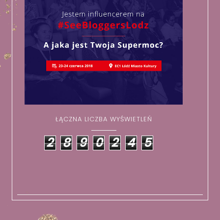
ŁĄCZNA LICZBA WYŚWIETLEŃ
2
8
9
0
2
4
5