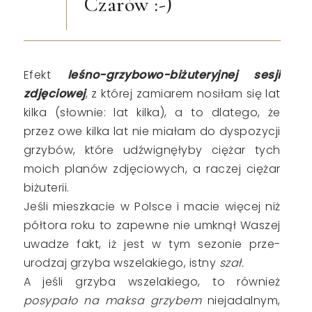
Czarów :-)
Efekt
l
eśno-grzybowo-biżuteryjnej sesji
zdjęciowej
, z której zamiarem nosiłam się lat
kilka (słownie: lat kilka), a to dlatego, że
przez owe kilka lat nie miałam do dyspozycji
grzybów, które udźwignęłyby ciężar tych
moich planów zdjęciowych, a raczej ciężar
biżuterii.
Jeśli mieszkacie w Polsce i macie więcej niż
półtora roku to zapewne nie umknął Waszej
uwadze fakt, iż jest w tym sezonie prze-
urodzaj grzyba wszelakiego, istny
szał.
A jeśli grzyba wszelakiego, to również
posypało na maksa grzybem
niejadalnym,