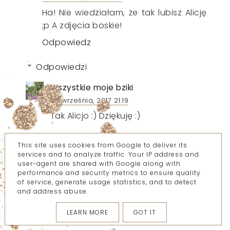
Ha! Nie wiedziałam, że tak lubisz Alicję
;p A zdjęcia boskie!
Odpowiedz
Odpowiedzi
Wszystkie moje bziki
28 września, 2017 21:19
Tak Alicjo :) Dziękuję :)
ODPOWIEDZ
This site uses cookies from Google to deliver its
services and to analyze traffic. Your IP address and
user-agent are shared with Google along with
performance and security metrics to ensure quality
Gosia
of service, generate usage statistics, and to detect
and address abuse.
28 września, 2017 22:07
Szkoda, że ta biżuteria musiała czekać
LEARN MORE
GOT IT
aż tyle czasu na sesję, ale (może