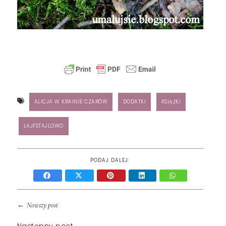
ALICJA W KRAINIE CZARÓW
DODATKI
KSIĄŻKI
LAJFSTAJLOWO
PODAJ DALEJ:
←
Nowszy post
Następny post