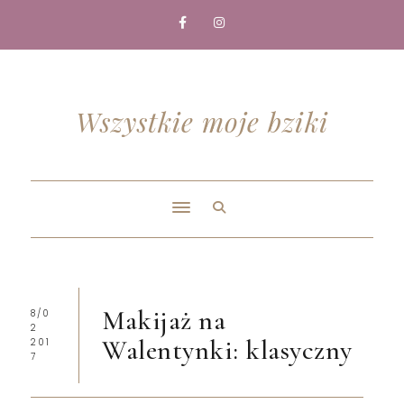
Wszystkie moje bziki
Makijaż na
8/0
2
Walentynki: klasyczny
201
7