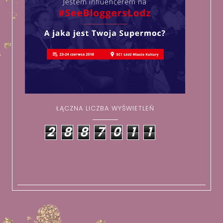
ŁĄCZNA LICZBA WYŚWIETLEŃ
2
8
8
7
0
1
1