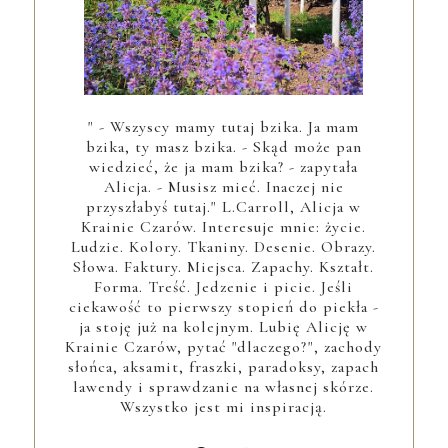
" - Wszyscy mamy tutaj bzika. Ja mam
bzika, ty masz bzika. - Skąd może pan
wiedzieć, że ja mam bzika? - zapytała
Alicja. - Musisz mieć. Inaczej nie
przyszłabyś tutaj." L.Carroll, Alicja w
Krainie Czarów. Interesuje mnie: życie.
Ludzie. Kolory. Tkaniny. Desenie. Obrazy.
Słowa. Faktury. Miejsca. Zapachy. Kształt.
Forma. Treść. Jedzenie i picie. Jeśli
ciekawość to pierwszy stopień do piekła -
ja stoję już na kolejnym. Lubię Alicję w
Krainie Czarów, pytać "dlaczego?", zachody
słońca, aksamit, fraszki, paradoksy, zapach
lawendy i sprawdzanie na własnej skórze.
Wszystko jest mi inspiracją.