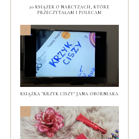
20 KSIĄŻEK O NARCYZACH, KTÓRE
PRZECZYTAŁAM I POLECAM
KSIĄŻKA "KRZYK CISZY" JANA OBORNIAKA