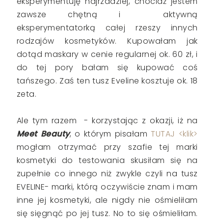
eksperymentuję najrzadziej, chociaż jestem
zawsze chętną i aktywną
eksperymentatorką całej rzeszy innych
rodzajów kosmetyków. Kupowałam jak
dotąd maskary w cenie regularnej ok. 60 zł, i
do tej pory bałam się kupować coś
tańszego. Zaś ten tusz Eveline kosztuje ok. 18
zeta.
Ale tym razem - korzystając z okazji, iż na
Meet Beauty
, o którym pisałam
TUTAJ <klik>
mogłam otrzymać przy szafie tej marki
kosmetyki do testowania skusiłam się na
zupełnie co innego niż zwykle czyli na tusz
EVELINE- marki, którą oczywiście znam i mam
inne jej kosmetyki, ale nigdy nie ośmieliłam
się sięgnąć po jej tusz. No to się ośmieliłam.