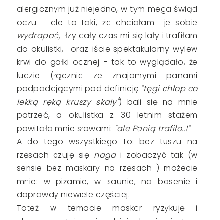
alergicznym już niejedno, w tym mega świąd
oczu - ale to taki, że chciałam je sobie
wydrapać,
łzy cały czas mi się lały
i trafiłam
do okulistki, oraz iście spektakularny wylew
krwi do gałki ocznej - tak to wyglądało, że
ludzie (łącznie ze znajomymi panami
podpadającymi pod definicję
"tęgi chłop co
lekką ręką kruszy skały"
) bali się na mnie
patrzeć, a okulistka z 30 letnim stażem
powitała mnie słowami:
"ale Panią trafiło..!"
A do tego wszystkiego to: bez tuszu na
rzęsach czuję się
naga
i zobaczyć tak (w
sensie bez maskary na rzęsach ) możecie
mnie: w piżamie, w saunie, na basenie i
doprawdy niewiele częściej.
Toteż w temacie maskar ryzykuję i