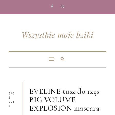
Wszystkie moje bziki
EVELINE tusz do rzęs
6/0
BIG VOLUME
5
201
EXPLOSION mascara
6