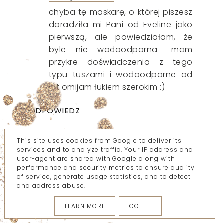
chyba tę maskarę, o której piszesz
doradziła mi Pani od Eveline jako
pierwszą, ale powiedziałam, że
byle nie wodoodporna- mam
przykre doświadczenia z tego
typu tuszami i wodoodporne od
lat omijam łukiem szerokim :)
ODPOWIEDZ
This site uses cookies from Google to deliver its
mintelegance89
services and to analyze traffic. Your IP address and
user-agent are shared with Google along with
06 maja, 2016 22:19
performance and security metrics to ensure quality
bardzo lubię tusze eveline
of service, generate usage statistics, and to detect
and address abuse.
Odpowiedz
LEARN MORE
GOT IT
Odpowiedzi