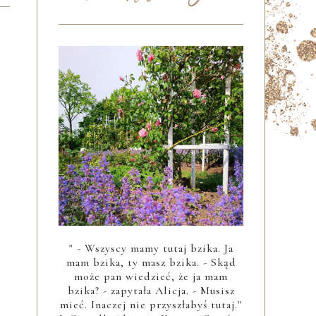
" - Wszyscy mamy tutaj bzika. Ja
mam bzika, ty masz bzika. - Skąd
może pan wiedzieć, że ja mam
bzika? - zapytała Alicja. - Musisz
mieć. Inaczej nie przyszłabyś tutaj."