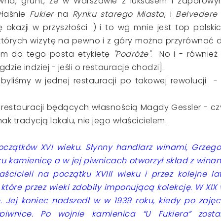
wna, grunt, że w Warszawie z luksusem i zaporowy
właśnie
Fukier
na
Rynku starego Miasta
, i
Belveder
kazji w przyszłości :) i to wg mnie jest top polski
których wizytę na pewno i z góry można przyrównać 
nam do tego posta etykietę
"Podróże"
. No i - również
gdzie indziej - jeśli o restauracje chodzi].
byliśmy w jednej restauracji po takowej rewolucji -
z restauracji będących własnością Magdy Gessler - czy
nak tradycją lokalu, nie jego właścicielem.
oczątków XVI wieku. Słynny handlarz winami, Grzego
 kamienicę a w jej piwnicach otworzył skład z winam
ścicieli na początku XVIII wieku i przez kolejne la
 które przez wieki zdobiły imponującą kolekcję. W XIX 
e. Jej koniec nadszedł w w 1939 roku, kiedy po zajęc
 piwnice. Po wojnie kamienica “U Fukiera” zosta