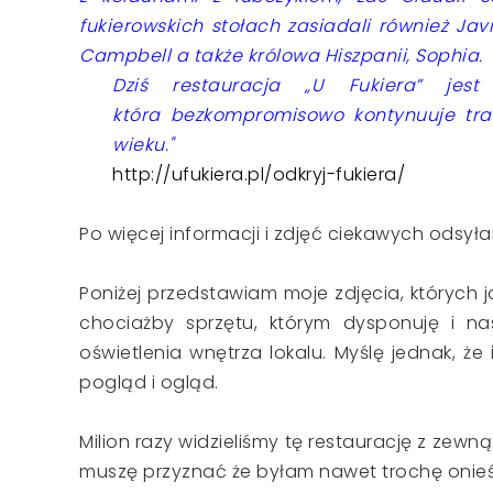
fukierowskich stołach zasiadali również Jav
Campbell a także królowa Hiszpanii, Sophia.
Dziś restauracja „U Fukiera” jest
która bezkompromisowo kontynuuje trad
wieku."
http://ufukiera.pl/odkryj-fukiera/
Po więcej informacji i zdjęć ciekawych odsy
Poniżej przedstawiam moje zdjęcia, których 
chociażby sprzętu, którym dysponuję i na
oświetlenia wnętrza lokalu. Myślę jednak, ż
pogląd i ogląd.
Milion razy widzieliśmy tę restaurację z zewn
muszę przyznać że byłam nawet trochę onieśmi