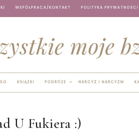
KI
WSPÓŁPRACA/KONTAKT
POLITYKA PRYWATNOŚCI
zystkie moje bz
EGO
KSIĄŻKI
PODRÓŻE
NARCYZ I NARCYZM
K
d U Fukiera :)