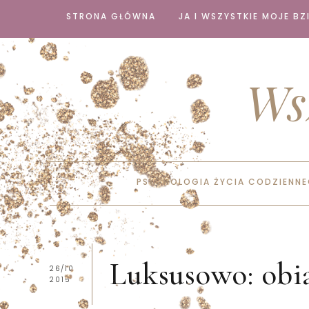
STRONA GŁÓWNA
JA I WSZYSTKIE MOJE BZI
Ws
PSYCHOLOGIA ŻYCIA CODZIENN
Luksusowo: obia
26/10
2015