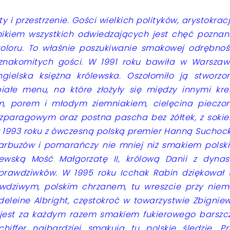
y i przestrzenie. Gości wielkich polityków, arystokracj
nikiem wszystkich odwiedzających jest chęć poznan
koloru. To właśnie poszukiwanie smakowej odrębnoś
 znakomitych gości. W 1991 roku bawiła w Warszaw
gielska księżna królewska. Oszołomiło ją stworzo
białe menu, na które złożyły się między innymi kr
em, porem i młodym ziemniakiem, cielęcina pieczo
zparagowym oraz postna pascha bez żółtek, z soki
ę w 1993 roku z ówczesną polską premier Hanną Suchoc
 arbuzów i pomarańczy nie mniej niż smakiem polski
lewską Mość Małgorzatę II, królową Danii z dynast
prawdziwków. W 1995 roku Icchak Rabin dziękował 
wdziwym, polskim chrzanem, tu wreszcie przy niem
adeleine Albright, częstokroć w towarzystwie Zbignie
 jest za każdym razem smakiem fukierowego barszc
hiffer najbardziej smakują tu polskie śledzie. Pr