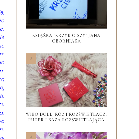
ę,
ia
ci
KSIĄŻKA "KRZYK CISZY" JANA
ie
OBORNIAKA
ne
em
na
em
ką
ej
ii
tu
al
WIBO DOLL: RÓŻ I ROZŚWIETLACZ,
PUDER I BAZA ROZŚWIETLAJĄCA
wa
zu
zy