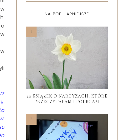
mi
e
w
NAJPOPULARNIEJSZE
ch
do
 w
 w
li
rz
20 KSIĄŻEK O NARCYZACH, KTÓRE
i.
PRZECZYTAŁAM I POLECAM
ta
w.
iu
ła