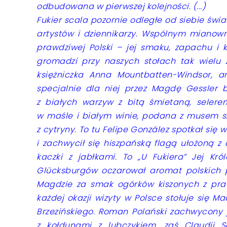
odbudowana w pierwszej kolejności. (...)
Fukier scala pozornie odległe od siebie świat
artystów i dziennikarzy. Wspólnym mianow
prawdziwej Polski – jej smaku, zapachu i 
gromadzi przy naszych stołach tak wielu
księżniczka Anna Mountbatten-Windsor, an
specjalnie dla niej przez Magdę Gessler 
z białych warzyw z bitą śmietaną, seler
w maśle i białym winie, podana z musem s
z cytryny. To tu Felipe González spotkał si
i zachwycił się hiszpańską flagą ułożoną z
kaczki z jabłkami. To „U Fukiera” Jej Kró
Glücksburgów oczarował aromat polskich 
Magdzie za smak ogórków kiszonych z pra
każdej okazji wizyty w Polsce stołuje się M
Brzezińskiego. Roman Polański zachwycony
z kołdunami z lubczykiem, zaś Claudii Sc