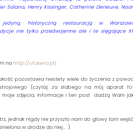
ier Solana, Henry Kissinger, Catherine Deneuve, Nao
 jedyną, historyczną restauracją w Warszawi
ycje nie tylko przedwojenne ale i te sięgające XV
łam na
http://ufukiera.pl/
jakość pozostawia niestety wiele do życzenia z powo
strojowego (czytaj: za słabego na mój aparat fot
e i moje zdjęcia, informacje i ten post dadzą Wam jak
ątrz, jednak nigdy nie przyszło nam do głowy tam wejść,
elona w drodze do niej... :)