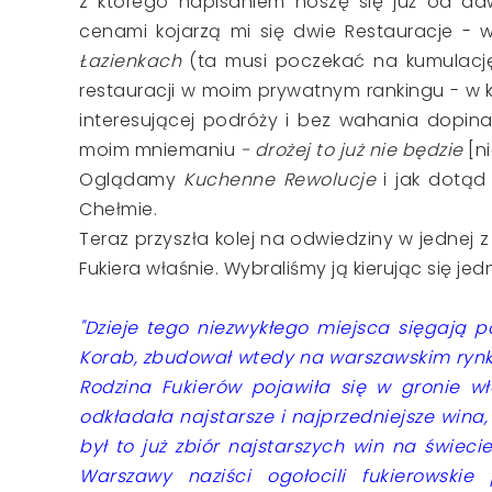
z którego napisaniem noszę się już od da
cenami kojarzą mi się dwie Restauracje - 
Łazienkach
(ta musi poczekać na kumulację o
restauracji w moim prywatnym rankingu - w 
interesującej podróży i bez wahania dopi
moim mniemaniu
- drożej to już nie będzie
[ni
Oglądamy
Kuchenne Rewolucje
i jak dotąd 
Chełmie.
Teraz przyszła kolej na odwiedziny w jednej 
Fukiera właśnie. Wybraliśmy ją kierując się jed
"Dzieje tego niezwykłego miejsca sięgają p
Korab, zbudował wtedy na warszawskim rynku
Rodzina Fukierów pojawiła się w gronie wła
odkładała najstarsze i najprzedniejsze wina,
był to już zbiór najstarszych win na świeci
Warszawy naziści ogołocili fukierowskie