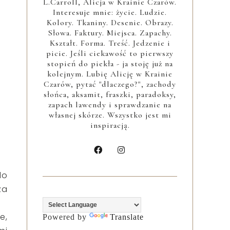
L.Carroll, Alicja w Krainie Czarów.
Interesuje mnie: życie. Ludzie.
Kolory. Tkaniny. Desenie. Obrazy.
Słowa. Faktury. Miejsca. Zapachy.
Kształt. Forma. Treść. Jedzenie i
picie. Jeśli ciekawość to pierwszy
stopień do piekła - ja stoję już na
kolejnym. Lubię Alicję w Krainie
Czarów, pytać "dlaczego?", zachody
słońca, aksamit, fraszki, paradoksy,
zapach lawendy i sprawdzanie na
własnej skórze. Wszystko jest mi
inspiracją.
do
za
e,
Powered by
Translate