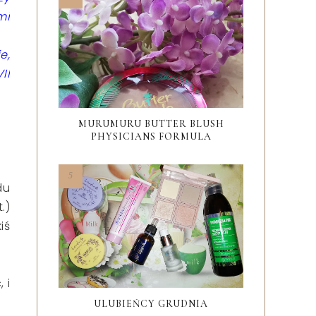
mi
e,
II
MURUMURU BUTTER BLUSH
PHYSICIANS FORMULA
du
.)
iś
 i
ULUBIEŃCY GRUDNIA