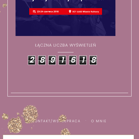
ŁĄCZNA LICZBA WYŚWIETLEŃ
2
8
9
1
6
1
8
KONTAKT/WSPÓŁPRACA
O MNIE