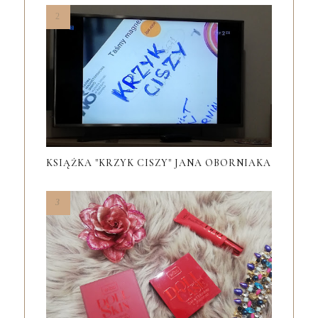
KSIĄŻKA "KRZYK CISZY" JANA OBORNIAKA