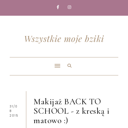
Wszystkie moje bziki
Makijaż BACK TO
31/0
SCHOOL - z kreską i
8
2015
matowo :)