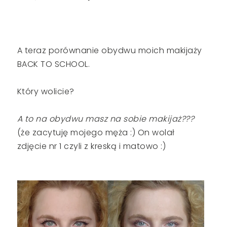
A teraz porównanie obydwu moich makijaży
BACK TO SCHOOL.
Który wolicie?
A to na obydwu masz na sobie makijaż???
(że zacytuję mojego męża :) On wolał
zdjęcie nr 1 czyli z kreską i matowo :)