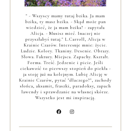
" - Wszyscy mamy tutaj bzika. Ja mam
bzika, ty masz bzika. - Skąd może pan
wiedzieć, że ja mam bzika? - zapytała
Alicja. - Musisz mieć. Inaczej nie
przyszłabyś tutaj." L.Carroll, Alicja w
Krainie Czarów. Interesuje mnie: życie.
Ludzie. Kolory. Tkaniny. Desenie. Obrazy.
Słowa. Faktury. Miejsca. Zapachy. Kształt.
Forma. Treść. Jedzenie i picie. Jeśli
ciekawość to pierwszy stopień do piekła -
ja stoję już na kolejnym. Lubię Alicję w
Krainie Czarów, pytać "dlaczego?", zachody
słońca, aksamit, fraszki, paradoksy, zapach
lawendy i sprawdzanie na własnej skórze.
Wszystko jest mi inspiracją.