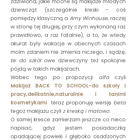
zdziwiona, jakie mocne są makijaże młodych
dziewcząt (szczególnie kreski - coś
pomiędzy klasyczną a
Amy Winhouse
, raczej
w stronę tej drugiej, przy czym wykonaną raz
prawidłowo, a raz fatalnie), a to, że wtedy
akurat były wakacje w obecnych czasach
moim zdaniem nie zmienia niczego, i sądzę,
że
do szkół
owe dziewczyny też spokojnie
pójdą w takich makijażach.
Wobec tego po propozycji
alfa
czyli
Makijaż BACK TO SCHOOL-do szkoły i
pracy,delikatnie,naturalnie i tanimi
kosmetykami
teraz proponuję wersję
beta
tegoż makijażu czyli
z kreską i matowo
.
O samej kresce zamierzam jeszcze co nieco
napisać, gdyż jestem posiadaczką
opadającej powieki i głęboko osadzonych