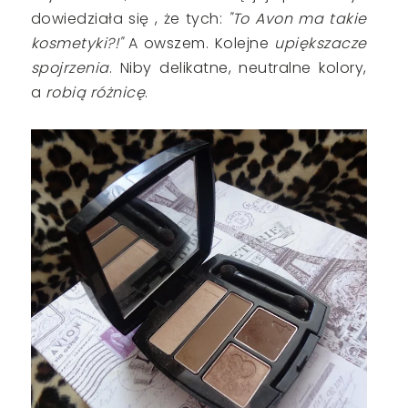
dowiedziała się , że tych:
"To Avon ma takie
kosmetyki?!"
A owszem. Kolejne
upiększacze
spojrzenia
. Niby delikatne, neutralne kolory,
a
robią różnicę
.