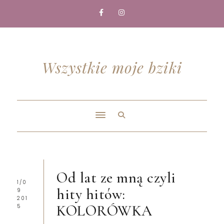
Wszystkie moje bziki
Od lat ze mną czyli
1/0
hity hitów:
9
201
KOLORÓWKA
5