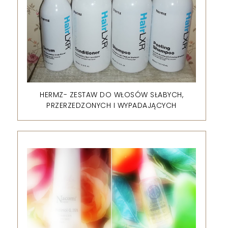
HERMZ- ZESTAW DO WŁOSÓW SŁABYCH,
PRZERZEDZONYCH I WYPADAJĄCYCH