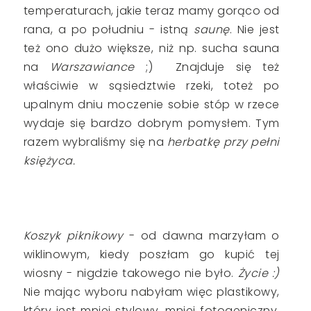
temperaturach, jakie teraz mamy gorąco od
rana, a po południu - istną
saunę
. Nie jest
też ono dużo większe, niż np. sucha sauna
na
Warszawiance
;) Znajduje się też
właściwie w sąsiedztwie rzeki, toteż po
upalnym dniu moczenie sobie stóp w rzece
wydaje się bardzo dobrym pomysłem. Tym
razem wybraliśmy się na
herbatkę przy pełni
księżyca.
Koszyk piknikowy
- od dawna marzyłam o
wiklinowym, kiedy poszłam go kupić tej
wiosny - nigdzie takowego nie było.
Życie :)
Nie mając wyboru nabyłam więc plastikowy,
który jest mniej stylowy, mniej fotogeniczny,