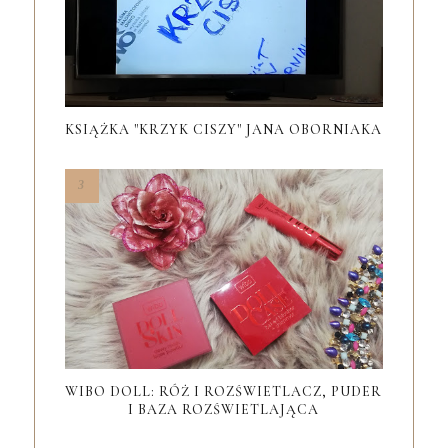
KSIĄŻKA "KRZYK CISZY" JANA OBORNIAKA
WIBO DOLL: RÓŻ I ROZŚWIETLACZ, PUDER
I BAZA ROZŚWIETLAJĄCA