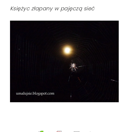
Księżyc złapany w pajęczą sieć