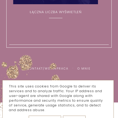
ŁĄCZNA LICZBA WYŚWIETLEŃ
KONTAKT/WSPÓŁPRACA
O MNIE
This site uses cookies from Google to deliver its
COPYRIGHT ©
WSZYSTKIE MOJE BZIKI
services and to analyze traffic. Your IP address and
BLOG DESIGN:
KAROGRAFIA.PL
user-agent are shared with Google along with
performance and security metrics to ensure quality
of service, generate usage statistics, and to detect
and address abuse.