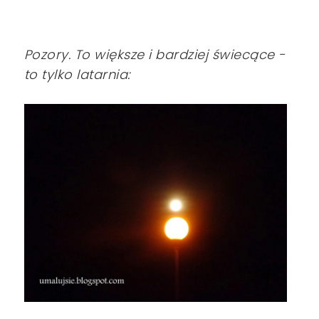
Pozory. To większe i bardziej świecące -
to tylko latarnia: