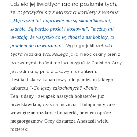
udziela jej światłych rad na poziomie tych,
że
mężczyźni są z Marsa a kobiety z Wenus
:
„Mężczyźni tak naprawdę nie są skomplikowani,
skarbie. Są bardzo prości i dosłowni", "mężczyźni
uważają, że wszystko co wychodzi z ust kobiety, to
problem do rozwiązania."
Wg tego jeśli
Izabella
Łęcka
widziała
Wokulskiego
jako nieociosany pień z
czerwonymi dłońmi można przyjąć, iż
Christian Grey
jest odmianą pnia z takowym członkiem.
Jest taki skecz kabaretowy, nie pamiętam jakiego
kabaretu
"-Co łączy zakochanych? -Penis."
Ten -udany - związek naszych bohaterów już
przedstawiłam, czas na uczucia. I tutaj mamy całe
wewnętrzne rozdarcie bohaterki, bowiem oprócz
megaorgazmów Grey dostarcza Anastasii wielu
rozterek: