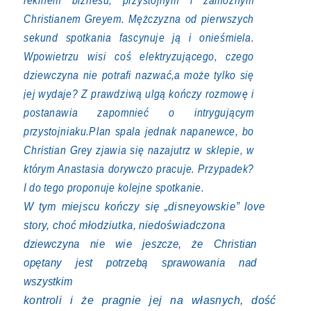
rekinem biznesu, przystojnym i zamożnym
Christianem Greyem. Mężczyzna od pierwszych
sekund spotkania fascynuje ją i onieśmiela.
Wpowietrzu wisi coś elektryzującego, czego
dziewczyna nie potrafi nazwać,a może tylko się
jej wydaje? Z prawdziwą ulgą kończy rozmowę i
postanawia zapomnieć o intrygującym
przystojniaku.Plan spala jednak napanewce, bo
Christian Grey zjawia się nazajutrz w sklepie, w
którym Anastasia dorywczo pracuje. Przypadek?
I do tego proponuje kolejne spotkanie.
W tym miejscu kończy się „disneyowskie” love
story, choć młodziutka, niedoświadczona
dziewczyna nie wie jeszcze, że Christian
opętany jest potrzebą sprawowania nad
wszystkim
kontroli i że pragnie jej na własnych, dość