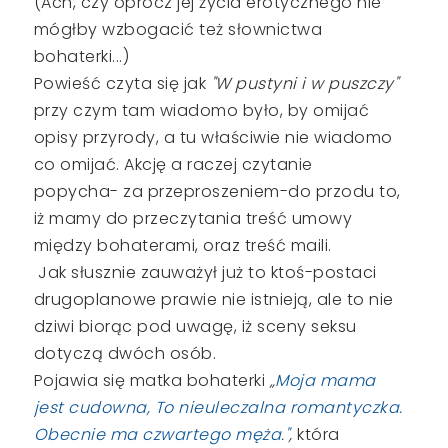
(Ach, czy oprócz jej życia erotycznego nie
mógłby wzbogacić też słownictwa
bohaterki...)
Powieść czyta się jak
"W pustyni i w puszczy"
przy czym tam wiadomo było, by omijać
opisy przyrody, a tu właściwie nie wiadomo
co omijać. Akcję a raczej czytanie
popycha- za przeproszeniem-do przodu to,
iż mamy do przeczytania treść umowy
między bohaterami, oraz treść maili.
Jak słusznie zauważył już to ktoś-postaci
drugoplanowe prawie nie istnieją, ale to nie
dziwi biorąc pod uwagę, iż sceny seksu
dotyczą dwóch osób.
Pojawia się matka bohaterki
„
Moja mama
jest cudowna, To nieuleczalna romantyczka.
Obecnie ma czwartego męża."
,
która