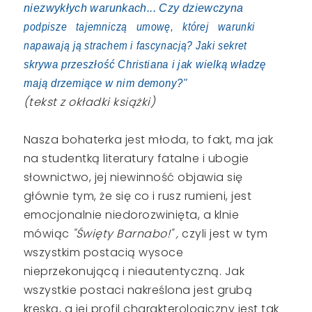
niezwykłych warunkach... Czy dziewczyna
podpisze tajemniczą umowę, której warunki
napawają ją strachem i fascynacją? Jaki sekret
skrywa przeszłość Christiana i jak wielką władzę
mają drzemiące w nim demony?"
(tekst z okładki książki)
Nasza bohaterka jest młoda, to fakt, ma jak
na studentką literatury fatalne i ubogie
słownictwo, jej niewinność objawia się
głównie tym, że się co i rusz rumieni, jest
emocjonalnie niedorozwinięta, a klnie
mówiąc
"Święty Barnabo!" ,
czyli jest w tym
wszystkim postacią wysoce
nieprzekonującą i nieautentyczną. Jak
wszystkie postaci nakreślona jest grubą
kreską, a jej profil charakterologiczny jest tak