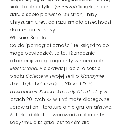
siak kto chce tylko
"przejrzeć"
książkę niech
daruje sobie pierwsze 139 stron, i niby
Chrystiam Grey, od razu śmiało przechodzi
do meritum sprawy.
Właśnie. Śmiało.
Co do "pornograficzności" tej książki to co
mogę powiedzieć, to to, iż znacznie
pikantniejsze są fragmenty w horrorach
Mastertona
. A ciekawiej i lepiej o seksie
pisała
Colette
w swojej serii o
Klaudynie
,
która była twórczością XIX w., i
D. H.
Lawrence
w
Kochanku Lady Chatterley
w
latach 20-tych XX w. Być może dlatego, że
uprawiali oni literaturę a nie grafomaństwo.
Autorka delikatnie wprowadza elementy
sadyzmu, a książka jest tak śmiała i