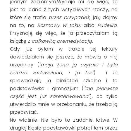
jednym znajomym.Wydaje mi się więc, że
jest to jedna z tych wstydliwych rzeczy, na
które się trafia
przez przypadek
, jak, dajmy
na to, na
Rozmowy w toku,
albo
Pudelka
.
Przyznaję się więc, że ja przeczytałam tą
książkę z
całkowitą premedytacją.
Gdy już byłam w trakcie tej lektury
dowiedziałam się jeszcze, że mówią o niej
urzędnicy (
"moja żona ją czytała i była
bardzo zadowolona, i ja też"
) i że
sprowadzają ją biblioteki szkolne i to
podstawówka i gimnazjum (
"ale pierwsza
część jest już zarezerwowana"
), co tylko
utwierdziło mnie w przekonaniu, że trzeba ją
przeczytać.
No właśnie. Nie było to zadanie łatwe. W
drugiej klasie podstawówki potrafiłam przez