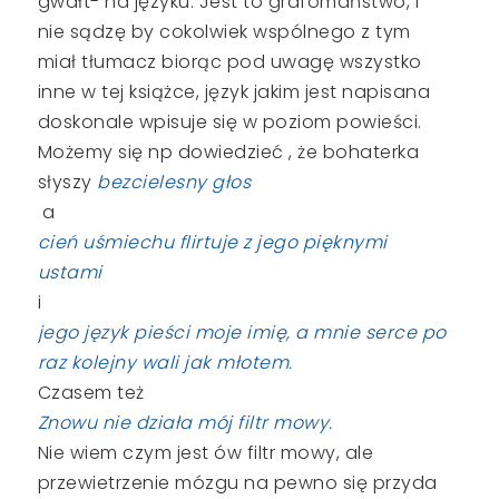
gwałt- na języku. Jest to grafomaństwo, i
nie sądzę by cokolwiek wspólnego z tym
miał tłumacz biorąc pod uwagę wszystko
inne w tej książce, język jakim jest napisana
doskonale wpisuje się w poziom powieści.
Możemy się np dowiedzieć , że bohaterka
słyszy
bezcielesny głos
a
cień uśmiechu flirtuje z jego pięknymi
ustami
i
jego język pieści moje imię, a mnie serce po
raz kolejny wali jak młotem.
Czasem też
Znowu nie działa mój filtr mowy.
Nie wiem czym jest ów filtr mowy, ale
przewietrzenie mózgu na pewno się przyda