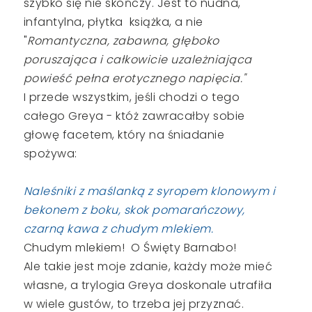
szybko się nie skończy. Jest to nudna,
infantylna, płytka książka, a nie
"
Romantyczna, zabawna, głęboko
poruszająca i całkowicie uzależniająca
powieść pełna erotycznego napięcia."
I przede wszystkim, jeśli chodzi o tego
całego Greya - któż zawracałby sobie
głowę facetem, który na śniadanie
spożywa:
Naleśniki z maślanką z syropem klonowym i
bekonem z boku, skok pomarańczowy,
czarną kawa z chudym mlekiem.
Chudym mlekiem!
O Święty Barnabo!
Ale takie jest moje zdanie, każdy może mieć
własne, a trylogia Greya doskonale utrafiła
w wiele gustów, to trzeba jej przyznać.