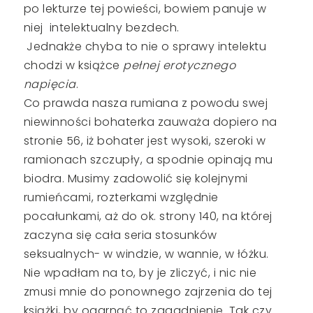
po lekturze tej powieści, bowiem panuje w
niej
intelektualny bezdech.
Jednakże chyba to nie o sprawy intelektu
chodzi w książce
pełnej erotycznego
napięcia
.
Co prawda nasza rumiana z powodu swej
niewinności bohaterka zauważa dopiero na
stronie 56, iż bohater jest wysoki, szeroki w
ramionach szczupły, a spodnie opinają mu
biodra. Musimy zadowolić się kolejnymi
rumieńcami, rozterkami względnie
pocałunkami, aż do ok. strony 140, na której
zaczyna się cała seria stosunków
seksualnych- w windzie, w wannie, w łóżku.
Nie wpadłam na to, by je zliczyć, i nic nie
zmusi mnie do ponownego zajrzenia do tej
książki, by ogarnąć to zagadnienie. Tak czy