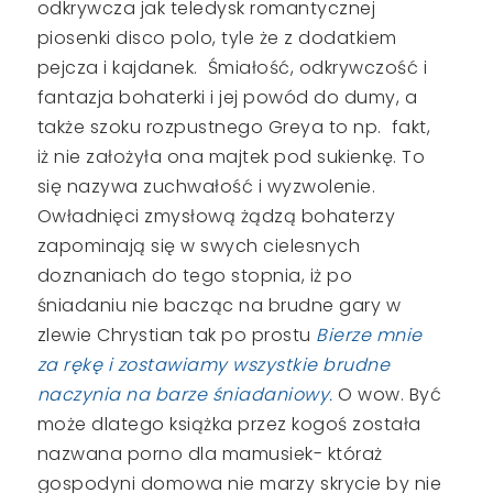
odkrywcza jak teledysk romantycznej
piosenki disco polo, tyle że z dodatkiem
pejcza i kajdanek. Śmiałość, odkrywczość i
fantazja bohaterki i jej powód do dumy, a
także szoku rozpustnego Greya to np. fakt,
iż nie założyła ona majtek pod sukienkę. To
się nazywa zuchwałość i wyzwolenie.
Owładnięci zmysłową żądzą bohaterzy
zapominają się w swych cielesnych
doznaniach do tego stopnia, iż po
śniadaniu nie bacząc na brudne gary w
zlewie Chrystian tak po prostu
Bierze mnie
za rękę i zostawiamy wszystkie brudne
naczynia na barze śniadaniowy.
O wow. Być
może dlatego książka przez kogoś została
nazwana porno dla mamusiek- któraż
gospodyni domowa nie marzy skrycie by nie