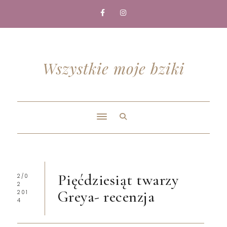
Wszystkie moje bziki
Pięćdziesiąt twarzy
2/0
2
Greya- recenzja
201
4