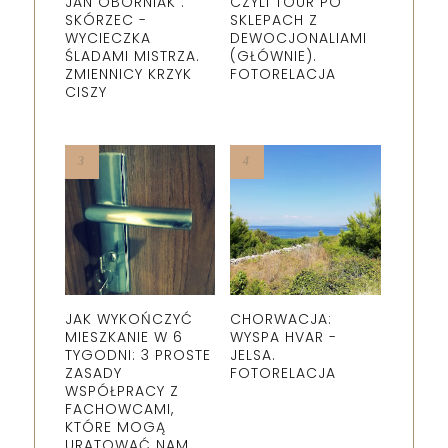
JAN OBORNIAK :
CZYLI TOUR PO
SKÓRZEC -
SKLEPACH Z
WYCIECZKA
DEWOCJONALIAMI
ŚLADAMI MISTRZA.
(GŁÓWNIE).
ZMIENNICY KRZYK
FOTORELACJA
CISZY
JAK WYKOŃCZYĆ
CHORWACJA:
MIESZKANIE W 6
WYSPA HVAR -
TYGODNI: 3 PROSTE
JELSA.
ZASADY
FOTORELACJA
WSPÓŁPRACY Z
FACHOWCAMI,
KTÓRE MOGĄ
URATOWAĆ NAM