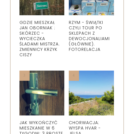
GDZIE MIESZKAŁ
RZYM - ŚWIĄTKI
JAN OBORNIAK :
CZYLI TOUR PO
SKÓRZEC -
SKLEPACH Z
WYCIECZKA
DEWOCJONALIAMI
ŚLADAMI MISTRZA.
(GŁÓWNIE).
ZMIENNICY KRZYK
FOTORELACJA
CISZY
JAK WYKOŃCZYĆ
CHORWACJA:
MIESZKANIE W 6
WYSPA HVAR -
TYGODNI: 3 PROSTE
JELSA.