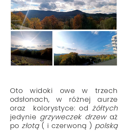
Oto widoki owe w trzech
odsłonach, w różnej aurze
oraz kolorystyce: od
żółtych
jedynie
grzyweczek drzew
aż
po
złotą
( i czerwoną )
polską