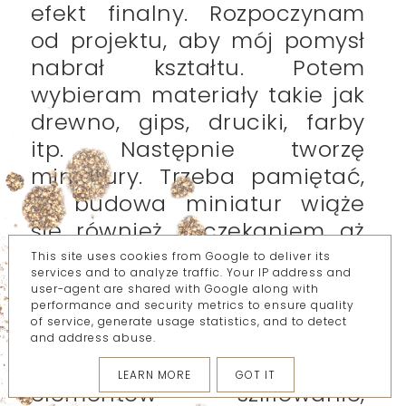
efekt finalny. Rozpoczynam
od projektu, aby mój pomysł
nabrał kształtu. Potem
wybieram materiały takie jak
drewno, gips, druciki, farby
itp. Następnie tworzę
miniatury. Trzeba pamiętać,
że budowa miniatur wiąże
się również z czekaniem aż
wyschnie farba, czy zwiąże
This site uses cookies from Google to deliver its
services and to analyze traffic. Your IP address and
klej, lub zastygnie gips.
user-agent are shared with Google along with
Pewnych rzeczy nie można
performance and security metrics to ensure quality
of service, generate usage statistics, and to detect
przyspieszyć. Kolejnym
and address abuse.
krokiem jest dopracowanie
LEARN MORE
GOT IT
elementów - szlifowanie,