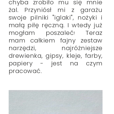
chyba zrobiło mu się mnie
żal. Przyniósł mi z garażu
swoje pilniki "iglaki", nożyki i
małą piłę ręczną. I wtedy już
mogłam poszaleć
Teraz
!
mam całkiem fajny zestaw
narzędzi, najróżniejsze
drewienka, gipsy, kleje, farby,
papiery - jest na czym
pracować.