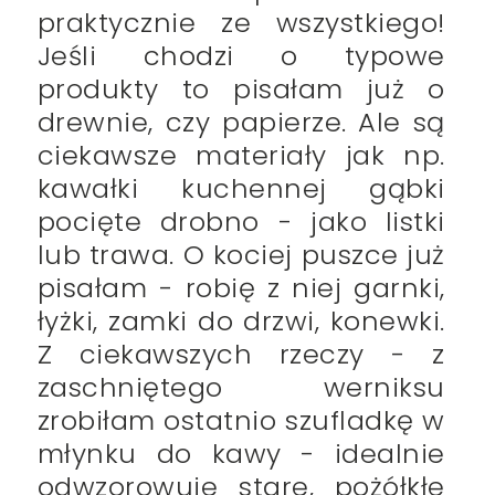
praktycznie ze wszystkiego!
Jeśli chodzi o typowe
produkty to pisałam już o
drewnie, czy papierze. Ale są
ciekawsze materiały jak np.
kawałki kuchennej gąbki
pocięte drobno - jako listki
lub trawa. O kociej puszce już
pisałam - robię z niej garnki,
łyżki, zamki do drzwi, konewki.
Z ciekawszych rzeczy - z
zaschniętego werniksu
zrobiłam ostatnio szufladkę w
młynku do kawy - idealnie
odwzorowuje stare, pożółkłe